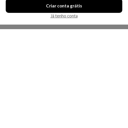
Criar conta grátis
Já tenho conta
A Kosmética
Redes Sociais
Baixe o App
Sobre nós