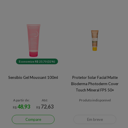
Economize R$ 23,70 (32%)
Sensibio Gel Moussant 100ml
Protetor Solar Facial Matte
Bioderma Photoderm Cover
Touch Mineral FPS 50+
Escuro 40 g
A partir de:
Até:
Produto indisponível
48,93
72,63
R$
R$
Compare
Em breve