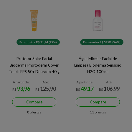
Economize R$ 31,94 (25%)
Economize R$ 57,82 (54%)
Protetor Solar Facial
Água Micelar Facial de
Bioderma Photoderm Cover
Limpeza Bioderma Sensibio
Touch FPS 50+ Dourado 40 g
H2O 100 ml
A partir de:
Até:
A partir de:
Até:
93,96
125,90
49,17
106,99
R$
R$
R$
R$
Compare
Compare
8 ofertas
11 ofertas