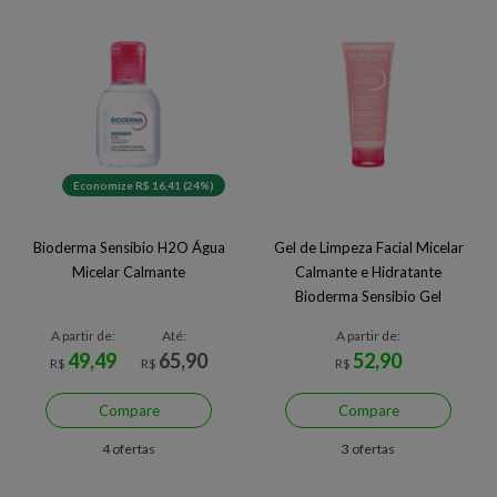
Economize R$ 16,41 (24%)
Bioderma Sensibio H2O Água
Gel de Limpeza Facial Micelar
Micelar Calmante
Calmante e Hidratante
Bioderma Sensibio Gel
Moussant
A partir de:
Até:
A partir de:
49,49
65,90
52,90
R$
R$
R$
Compare
Compare
4 ofertas
3 ofertas