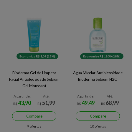
Economize R$ 8,09 (15%)
Economize R$ 19,50 (28%)
Bioderma Gel de Limpeza
Água Micelar Antioleosidade
Facial Antioleosidade Sébium
Bioderma Sébium H2O
Gel Moussant
A partir de:
Até:
A partir de:
Até:
43,90
51,99
49,49
68,99
R$
R$
R$
R$
Compare
Compare
9 ofertas
10 ofertas