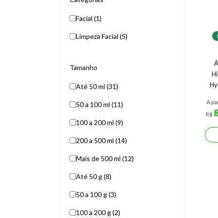
Facial (1)
Limpeza Facial (5)
Á
Tamanho
Hi
Hy
Até 50 ml (31)
A pa
50 a 100 ml (11)
R$
100 a 200 ml (9)
200 a 500 ml (14)
Mais de 500 ml (12)
Até 50 g (8)
50 a 100 g (3)
100 a 200 g (2)