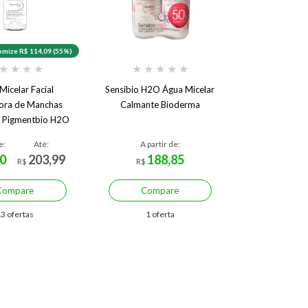
mize R$ 114,09 (55%)
★
★
★
★
★
★
★
★
★
Micelar Facial
Sensibio H2O Água Micelar
ora de Manchas
Calmante Bioderma
 Pigmentbio H2O
250 ml
e:
Até:
A partir de:
0
203,99
188,85
R$
R$
Compare
Compare
3 ofertas
1 oferta