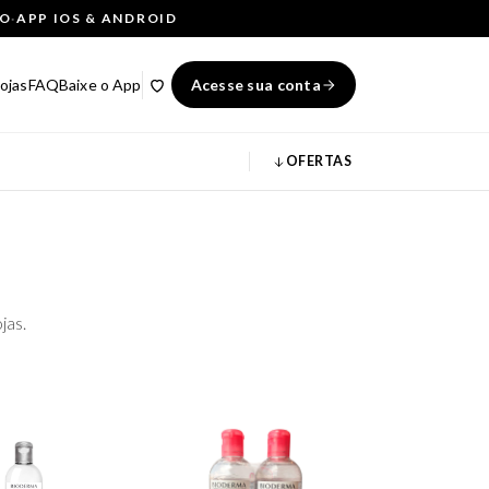
ÇO
·
APP IOS & ANDROID
ojas
FAQ
Baixe o App
Acesse sua conta
OFERTAS
jas.