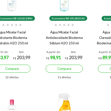
Economize R$ 120,02 (58%)
Economize R$ 105,08 (51%)
Econo
★
★
★
★
★
★
★
★
★
★
★
gua Micelar Facial
Água Micelar Facial
Água 
dratante Bioderma
Antioleosidade Bioderma
Claread
drabio H2O 250 ml
Sébium H2O 250 ml
Bioderma
rtir de:
Até:
A partir de:
Até:
A partir d
83,97
203,99
98,91
203,99
89,9
R$
R$
R$
R$
Compare
Compare
12 ofertas
11 ofertas
1