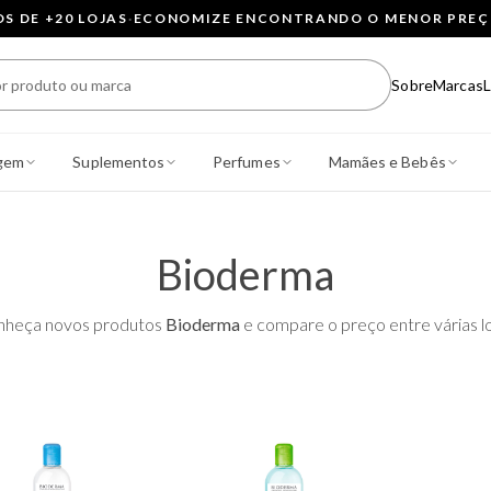
 DE +20 LOJAS
·
ECONOMIZE ENCONTRANDO O MENOR PRE
Sobre
Marcas
L
gem
Suplementos
Perfumes
Mamães e Bebês
Bioderma
nheça novos produtos
Bioderma
e compare o preço entre várias lo