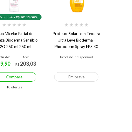
Economize R$ 103,13 (50%)
★
★
★
★
★
★
★
★
★
★
ua Micelar Facial de
Protetor Solar com Textura
eza Bioderma Sensibio
Ultra Leve Bioderma -
2O 250 ml 250 ml
Photoderm Spray FPS 30
rtir de:
Até:
Produto indisponível
99,90
203,03
R$
Compare
Em breve
10 ofertas