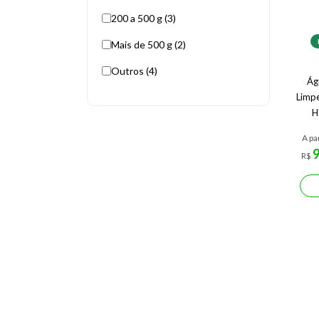
200 a 500 g (3)
Mais de 500 g (2)
Outros (4)
Ág
Limp
H
A pa
R$