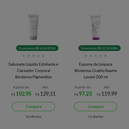
Economize R$ 26,16 (20%)
Economize R$ 22,76 (18%)
★
★
★
★
★
★
★
★
★
★
Sabonete Líquido Esfoliante e
Espuma de Limpeza
Clareador Corporal
Bioderma Cicabio Baume
Bioderma Pigmentbio
Lavant 200 ml
Foaming 200 ml
A partir de:
Até:
A partir de:
Até:
102,95
129,11
97,23
119,99
R$
R$
R$
R$
Compare
Compare
10 ofertas
11 ofertas