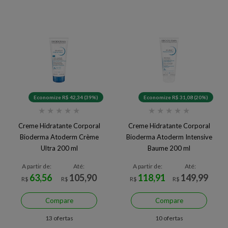
Economize R$ 42,34 (39%)
Economize R$ 31,08 (20%)
★
★
★
★
★
★
★
★
★
★
Creme Hidratante Corporal
Creme Hidratante Corporal
Bioderma Atoderm Crème
Bioderma Atoderm Intensive
Ultra 200 ml
Baume 200 ml
A partir de:
Até:
A partir de:
Até:
63,56
105,90
118,91
149,99
R$
R$
R$
R$
Compare
Compare
13 ofertas
10 ofertas