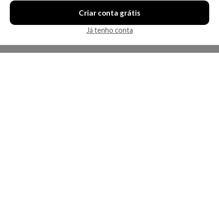
Criar conta grátis
Já tenho conta
A Kosmética
Redes Sociais
Baixe o App