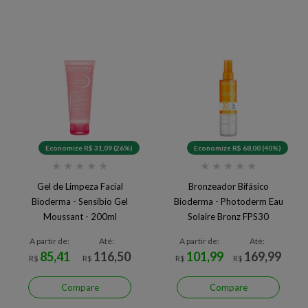
Economize R$ 31,09 (26%)
Economize R$ 68,00 (40%)
★
★
★
★
★
★
★
★
★
★
Gel de Limpeza Facial
Bronzeador Bifásico
Bioderma - Sensibio Gel
Bioderma - Photoderm Eau
Moussant - 200ml
Solaire Bronz FPS30
A partir de:
Até:
A partir de:
Até:
85,41
116,50
101,99
169,99
R$
R$
R$
R$
Compare
Compare