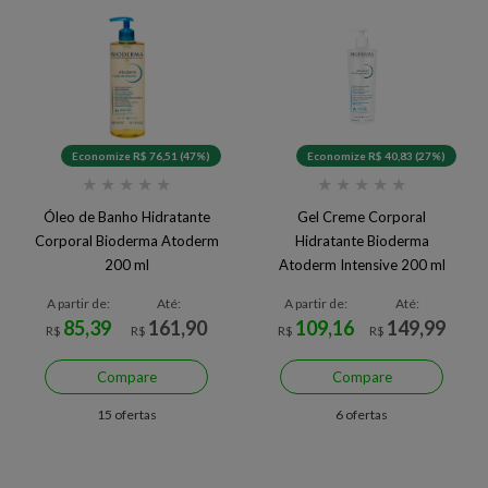
Economize R$ 76,51 (47%)
Economize R$ 40,83 (27%)
★
★
★
★
★
★
★
★
★
★
Óleo de Banho Hidratante
Gel Creme Corporal
Corporal Bioderma Atoderm
Hidratante Bioderma
200 ml
Atoderm Intensive 200 ml
A partir de:
Até:
A partir de:
Até:
85,39
161,90
109,16
149,99
R$
R$
R$
R$
Compare
Compare
15 ofertas
6 ofertas