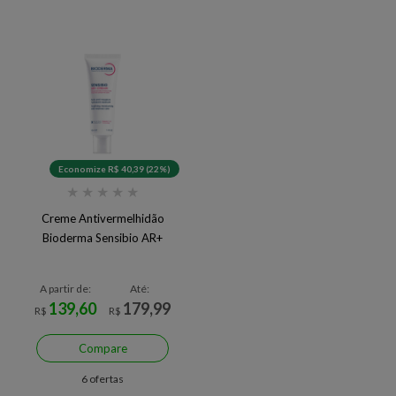
Economize R$ 40,39 (22%)
★
★
★
★
★
Creme Antivermelhidão
Bioderma Sensibio AR+
A partir de:
Até:
139,60
179,99
R$
R$
Compare
6 ofertas