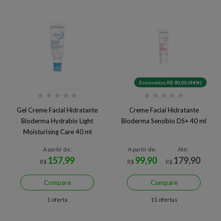
Economize R$ 80,00 (44%)
★
★
★
★
★
★
★
★
★
★
Gel Creme Facial Hidratante
Creme Facial Hidratante
Bioderma Hydrabio Light
Bioderma Sensibio DS+ 40 ml
Moisturising Care 40 ml
A partir de:
A partir de:
Até:
157,99
99,90
179,90
R$
R$
R$
Compare
Compare
1 oferta
11 ofertas