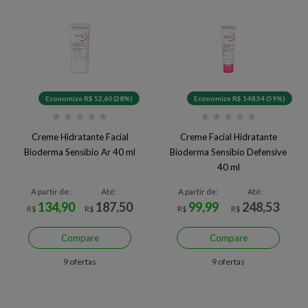
Economize R$ 52,60 (28%)
Economize R$ 148,54 (59%)
★
★
★
★
★
★
★
★
★
★
Creme Hidratante Facial
Creme Facial Hidratante
Bioderma Sensibio Ar 40 ml
Bioderma Sensibio Defensive
40 ml
A partir de:
Até:
A partir de:
Até:
134,90
187,50
99,99
248,53
R$
R$
R$
R$
Compare
Compare
9 ofertas
9 ofertas