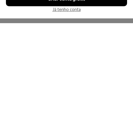
Já tenho conta
A Kosmética
Redes Sociais
Baixe o App
Sobre nós