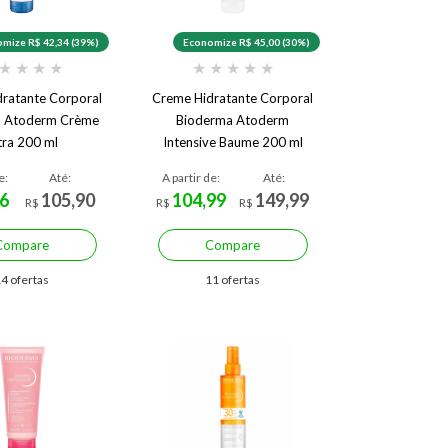
mize R$ 42,34 (39%)
Economize R$ 45,00 (30%)
★
★
★
★
★
★
★
★
★
ratante Corporal
Creme Hidratante Corporal
a Atoderm Crème
Bioderma Atoderm
tra 200 ml
Intensive Baume 200 ml
e:
Até:
A partir de:
Até:
6
105,90
104,99
149,99
R$
R$
R$
Compare
Compare
4 ofertas
11 ofertas