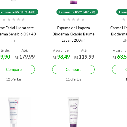
Economize R$ 80,09 (44%)
Economize R$ 21,50 (17%)
Econo
★
★
★
★
★
★
★
★
★
★
★
me Facial Hidratante
Espuma de Limpeza
Creme Hid
erma Sensibio DS+ 40
Bioderma Cicabio Baume
Bioderm
ml
Lavant 200 ml
Ul
rtir de:
Até:
A partir de:
Até:
A partir d
99,90
179,99
98,49
119,99
63,5
R$
R$
R$
R$
Compare
Compare
12 ofertas
11 ofertas
1