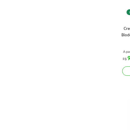
Cre
Biod
A pa
R$