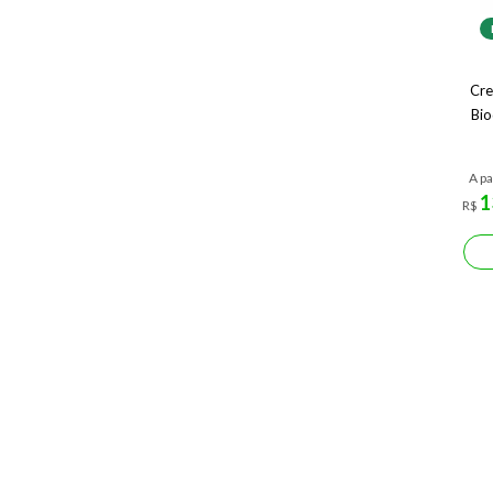
Cre
Bio
A pa
1
R$