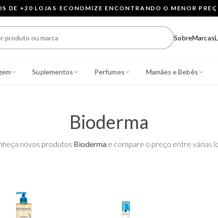
 DE +20 LOJAS
·
ECONOMIZE ENCONTRANDO O MENOR PRE
Sobre
Marcas
L
gem
Suplementos
Perfumes
Mamães e Bebês
Bioderma
nheça novos produtos
Bioderma
e compare o preço entre várias lo