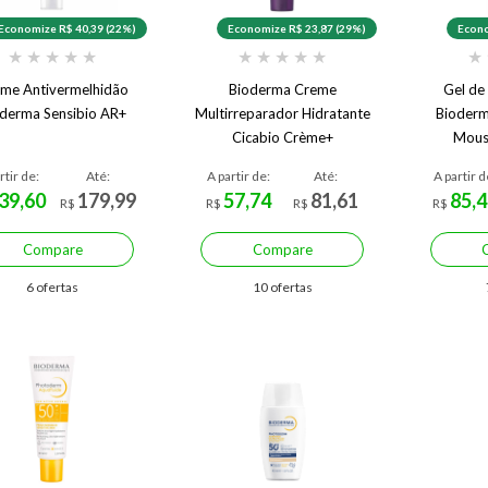
Economize R$ 40,39 (22%)
Economize R$ 23,87 (29%)
Econo
★
★
★
★
★
★
★
★
★
★
★
me Antivermelhidão
Bioderma Creme
Gel de
derma Sensibio AR+
Multirreparador Hidratante
Bioderm
Cicabio Crème+
Mous
rtir de:
Até:
A partir de:
Até:
A partir d
39,60
179,99
57,74
81,61
85,4
R$
R$
R$
R$
Compare
Compare
6 ofertas
10 ofertas