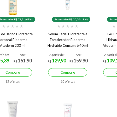
Economize R$ 76,51 (47%)
Economize R$ 30,00 (18%)
Econo
★
★
★
★
★
★
★
★
★
★
★
 de Banho Hidratante
Sérum Facial Hidratante e
Gel C
orporal Bioderma
Fortalecedor Bioderma
Hidrat
Atoderm 200 ml
Hydrabio Concentré 40 ml
Atoderm 
rtir de:
Até:
A partir de:
Até:
A partir d
85,39
161,90
129,90
159,90
109,
R$
R$
R$
R$
Compare
Compare
15 ofertas
10 ofertas