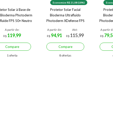
Economize R$ 21,08 (18%)
Econo
tetor Solar à Base de
Protetor Solar Facial
Protet
 Bioderma Photoderm
Bioderma Ultrafluido
Bioder
fluide FPS 50+ Neutro
Photoderm XDefense FPS
Photode
60 Cor 1.0 40ml 1.0
60 Co
A partir de:
A partir de:
Até:
A partir d
119,99
94,91
115,99
79,5
R$
R$
R$
R$
Compare
Compare
1 oferta
8 ofertas
Economize R$ 20,00 (14%)
Economize R$ 31,94 (25%)
tor Solar Facial Matte
Protetor Solar Facial Matte
Protetor S