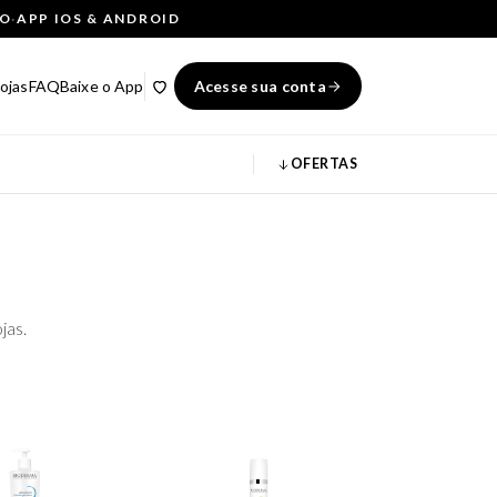
ÇO
·
APP IOS & ANDROID
ojas
FAQ
Baixe o App
Acesse sua conta
OFERTAS
jas.