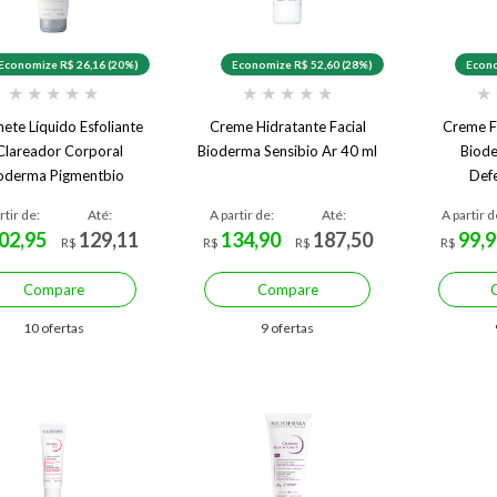
Economize R$ 26,16 (20%)
Economize R$ 52,60 (28%)
Econo
★
★
★
★
★
★
★
★
★
★
★
ete Líquido Esfoliante
Creme Hidratante Facial
Creme F
Clareador Corporal
Bioderma Sensibio Ar 40 ml
Biode
oderma Pigmentbio
Defe
Foaming 200 ml
rtir de:
Até:
A partir de:
Até:
A partir d
02,95
129,11
134,90
187,50
99,9
R$
R$
R$
R$
Compare
Compare
10 ofertas
9 ofertas