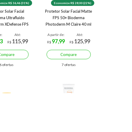
mize R$ 36,46 (31%)
Economize R$ 28,00 (22%)
or Solar Facial
Protetor Solar Facial Matte
ma Ultrafluido
FPS 50+ Bioderma
rm XDefense FPS
Photoderm M Claire 40 ml
r 4.0 40ml 4.0
Claire
e:
Até:
A partir de:
Até:
3
115,99
97,99
125,99
R$
R$
R$
Compare
Compare
6 ofertas
7 ofertas
olar Facial Natural
Protetor Solar Facial