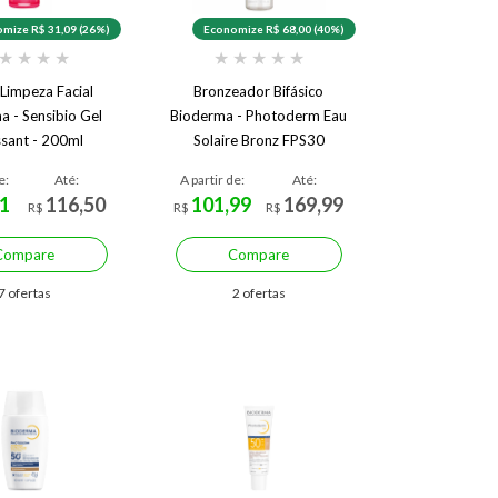
mize R$ 31,09 (26%)
Economize R$ 68,00 (40%)
★
★
★
★
★
★
★
★
★
 Limpeza Facial
Bronzeador Bifásico
a - Sensibio Gel
Bioderma - Photoderm Eau
sant - 200ml
Solaire Bronz FPS30
e:
Até:
A partir de:
Até:
1
116,50
101,99
169,99
R$
R$
R$
Compare
Compare
7 ofertas
2 ofertas