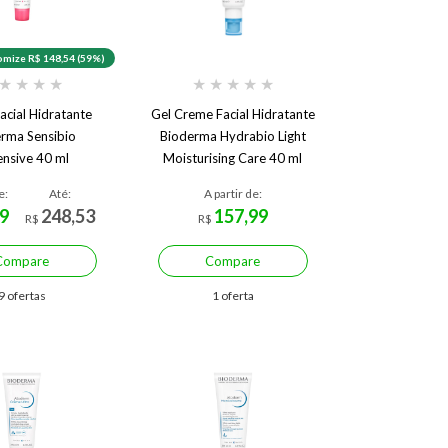
mize R$ 148,54 (59%)
★
★
★
★
★
★
★
★
★
acial Hidratante
Gel Creme Facial Hidratante
rma Sensibio
Bioderma Hydrabio Light
nsive 40 ml
Moisturising Care 40 ml
e:
Até:
A partir de:
9
248,53
157,99
R$
R$
Compare
Compare
9 ofertas
1 oferta