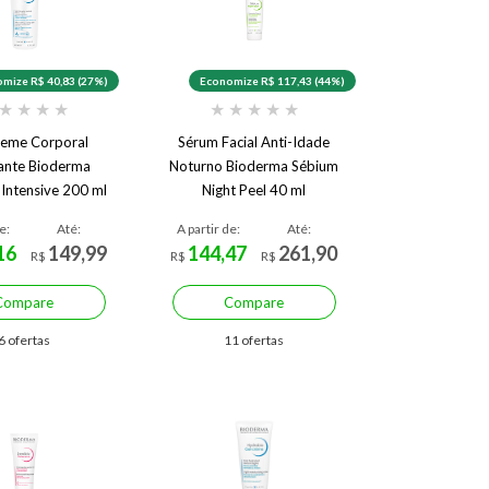
mize R$ 40,83 (27%)
Economize R$ 117,43 (44%)
★
★
★
★
★
★
★
★
★
reme Corporal
Sérum Facial Anti-Idade
ante Bioderma
Noturno Bioderma Sébium
Intensive 200 ml
Night Peel 40 ml
e:
Até:
A partir de:
Até:
16
149,99
144,47
261,90
R$
R$
R$
Compare
Compare
6 ofertas
11 ofertas