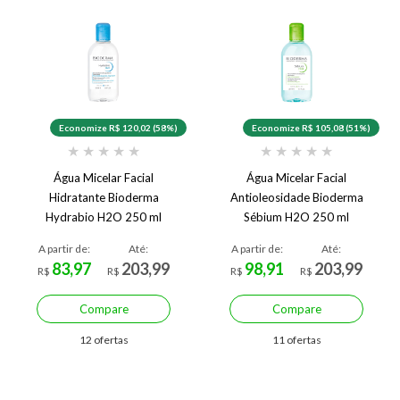
Economize R$ 120,02 (58%)
Economize R$ 105,08 (51%)
★
★
★
★
★
★
★
★
★
★
Água Micelar Facial
Água Micelar Facial
Hidratante Bioderma
Antioleosidade Bioderma
Hydrabio H2O 250 ml
Sébium H2O 250 ml
A partir de:
Até:
A partir de:
Até:
83,97
203,99
98,91
203,99
R$
R$
R$
R$
Compare
Compare
12 ofertas
11 ofertas