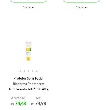
6 ofertas
6 ofertas
★
★
★
★
★
Protetor Solar Facial
Bioderma Photoderm
Antioleosidade FPS 30 40 g
FPS 30
A partir de:
Até:
74,48
74,98
R$
R$