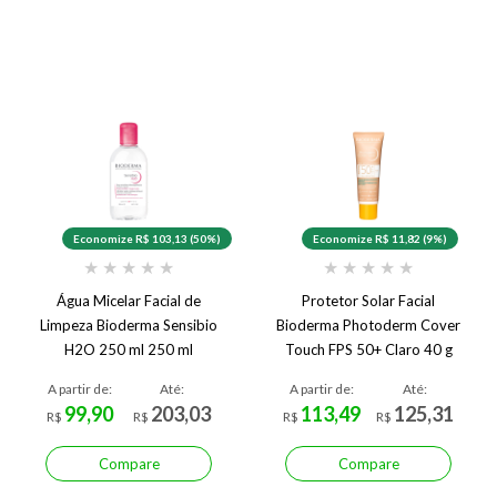
Economize R$ 103,13 (50%)
Economize R$ 11,82 (9%)
★
★
★
★
★
★
★
★
★
★
Água Micelar Facial de
Protetor Solar Facial
Limpeza Bioderma Sensibio
Bioderma Photoderm Cover
H2O 250 ml 250 ml
Touch FPS 50+ Claro 40 g
Claro
A partir de:
Até:
A partir de:
Até:
99,90
203,03
113,49
125,31
R$
R$
R$
R$
Compare
Compare