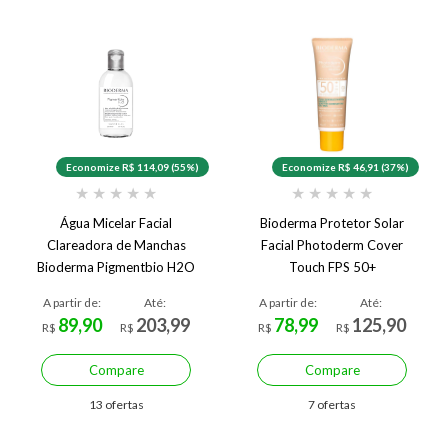
Economize R$ 114,09 (55%)
Economize R$ 46,91 (37%)
★
★
★
★
★
★
★
★
★
★
Água Micelar Facial
Bioderma Protetor Solar
Clareadora de Manchas
Facial Photoderm Cover
Bioderma Pigmentbio H2O
Touch FPS 50+
250 ml
A partir de:
Até:
A partir de:
Até:
89,90
203,99
78,99
125,90
R$
R$
R$
R$
Compare
Compare
13 ofertas
7 ofertas