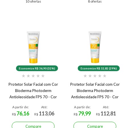
10 ofertas
8 ofertas
Economize R$ 36,90 (32%)
Economize R$ 32,82 (29%)
★
★
★
★
★
★
★
★
★
★
Protetor Solar Facial com Cor
Protetor Solar Facial com Cor
Bioderma Photoderm
Bioderma Photoderm
Antioleosidade FPS 70 - Cor
Antioleosidade FPS 70 - Cor
3 - Médio
2 - Claro
A partir de:
Até:
A partir de:
Até:
76,16
113,06
79,99
112,81
R$
R$
R$
R$
Compare
Compare