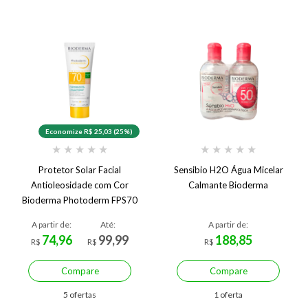
Economize R$ 25,03 (25%)
★
★
★
★
★
★
★
★
★
★
Protetor Solar Facial
Sensibio H2O Água Micelar
Antioleosidade com Cor
Calmante Bioderma
Bioderma Photoderm FPS70
A partir de:
Até:
A partir de:
74,96
99,99
188,85
R$
R$
R$
Compare
Compare
5 ofertas
1 oferta