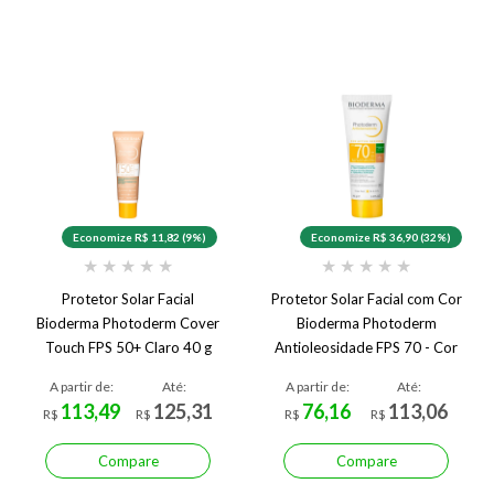
Economize R$ 11,82 (9%)
Economize R$ 36,90 (32%)
★
★
★
★
★
★
★
★
★
★
Protetor Solar Facial
Protetor Solar Facial com Cor
Bioderma Photoderm Cover
Bioderma Photoderm
Touch FPS 50+ Claro 40 g
Antioleosidade FPS 70 - Cor
Claro
3 - Médio
A partir de:
Até:
A partir de:
Até:
113,49
125,31
76,16
113,06
R$
R$
R$
R$
Compare
Compare