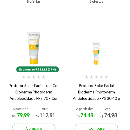
8 ofertas
6 ofertas
Economize R$ 32,82 (29%)
★
★
★
★
★
★
★
★
★
★
Protetor Solar Facial com Cor
Protetor Solar Facial
Bioderma Photoderm
Bioderma Photoderm
Antioleosidade FPS 70 - Cor
Antioleosidade FPS 30 40 g
2 - Claro
FPS 30
A partir de:
Até:
A partir de:
Até:
79,99
112,81
74,48
74,98
R$
R$
R$
R$
Compare
Compare