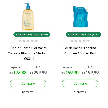
Economize R$ 121,11 (40%)
Economize R$ 40,09 (20%)
★
★
★
★
★
★
★
★
★
★
Óleo de Banho Hidratante
Gel de Banho Bioderma
Corporal Bioderma Atoderm
Atoderm 1000 ml Refil
1000 ml
A partir de:
Até:
A partir de:
Até:
178,88
299,99
159,90
199,99
R$
R$
R$
R$
Compare
Compare
12 ofertas
9 ofertas