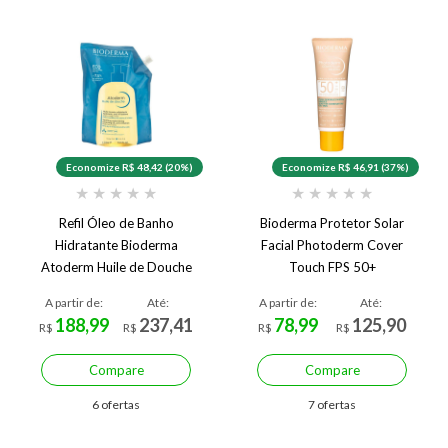
Economize R$ 48,42 (20%)
Economize R$ 46,91 (37%)
★
★
★
★
★
★
★
★
★
★
Refil Óleo de Banho
Bioderma Protetor Solar
Hidratante Bioderma
Facial Photoderm Cover
Atoderm Huile de Douche
Touch FPS 50+
A partir de:
Até:
A partir de:
Até:
188,99
237,41
78,99
125,90
R$
R$
R$
R$
Compare
Compare
6 ofertas
7 ofertas