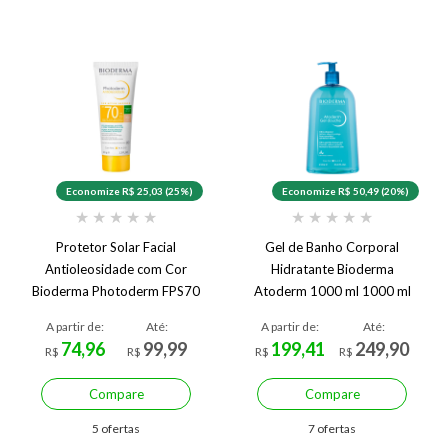
Economize R$ 25,03 (25%)
Economize R$ 50,49 (20%)
★
★
★
★
★
★
★
★
★
★
Protetor Solar Facial
Gel de Banho Corporal
Antioleosidade com Cor
Hidratante Bioderma
Bioderma Photoderm FPS70
Atoderm 1000 ml 1000 ml
A partir de:
Até:
A partir de:
Até:
74,96
99,99
199,41
249,90
R$
R$
R$
R$
Compare
Compare
5 ofertas
7 ofertas