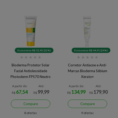
Economize R$ 32,45 (32%)
Economize R$ 44,91 (24%)
★
★
★
★
★
★
★
★
★
★
Bioderma Protetor Solar
Corretor Antiacne e Anti-
Facial Antioleosidade
Marcas Bioderma Sébium
Photoderm FPS70 Neutro
Kerato+
40g
A partir de:
Até:
A partir de:
Até:
67,54
99,99
134,99
179,90
R$
R$
R$
R$
Compare
Compare
8 ofertas
9 ofertas