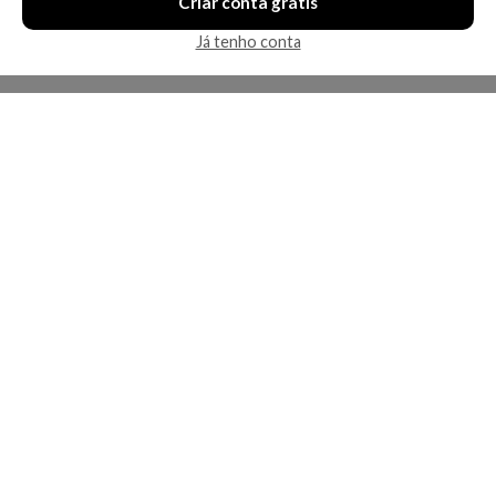
Criar conta grátis
Já tenho conta
A Kosmética
Redes Sociais
Baixe o App
Sobre nós