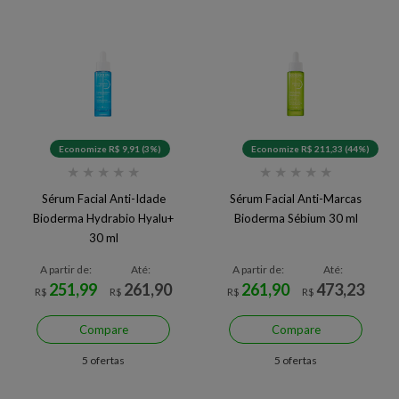
Economize R$ 9,91 (3%)
Economize R$ 211,33 (44%)
★
★
★
★
★
★
★
★
★
★
Sérum Facial Anti-Idade
Sérum Facial Anti-Marcas
Bioderma Hydrabio Hyalu+
Bioderma Sébium 30 ml
30 ml
A partir de:
Até:
A partir de:
Até:
251,99
261,90
261,90
473,23
R$
R$
R$
R$
Compare
Compare
5 ofertas
5 ofertas