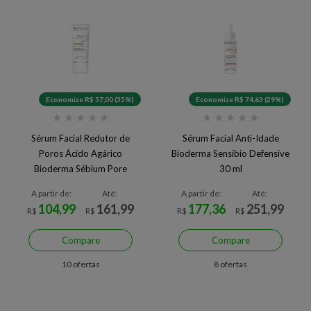
Economize R$ 57,00 (35%)
Economize R$ 74,63 (29%)
★
★
★
★
★
★
★
★
★
★
Sérum Facial Redutor de
Sérum Facial Anti-Idade
Poros Ácido Agárico
Bioderma Sensibio Defensive
Bioderma Sébium Pore
30 ml
Refiner 30 ml
A partir de:
Até:
A partir de:
Até:
104,99
161,99
177,36
251,99
R$
R$
R$
R$
Compare
Compare
10 ofertas
8 ofertas