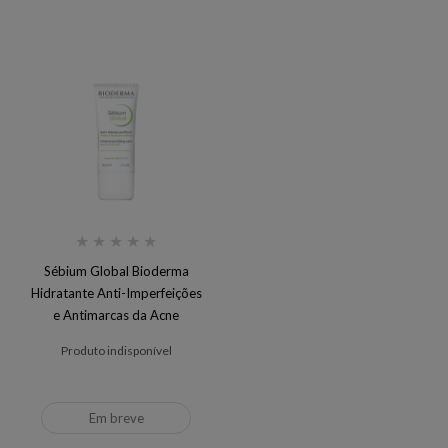
★
★
★
★
★
Sébium Global Bioderma
Hidratante Anti-Imperfeições
e Antimarcas da Acne
Produto indisponível
Em breve