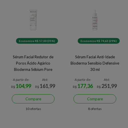
Economize R$ 57,00 (35%)
Economize R$ 74,63 (29%)
Sérum Facial Redutor de
Sérum Facial Anti-Idade
Poros Ácido Agárico
Bioderma Sensibio Defensive
Bioderma Sébium Pore
30 ml
Refiner 30 ml
A partir de:
Até:
A partir de:
Até:
104,99
161,99
177,36
251,99
R$
R$
R$
R$
Compare
Compare
10 ofertas
8 ofertas