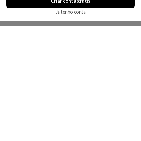
Criar conta grátis
Já tenho conta
A Kosmética
Redes Sociais
Baixe o App
Sobre nós