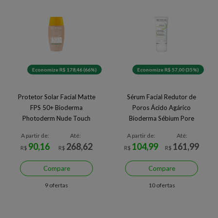
Economize R$ 178,46 (66%)
Economize R$ 57,00 (35%)
Protetor Solar Facial Matte
Sérum Facial Redutor de
FPS 50+ Bioderma
Poros Ácido Agárico
Photoderm Nude Touch
Bioderma Sébium Pore
Muito Claro 40 ml
Refiner 30 ml
A partir de:
Até:
A partir de:
Até:
90,16
268,62
104,99
161,99
R$
R$
R$
R$
Compare
Compare
9 ofertas
10 ofertas