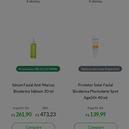
2 ofertas
3 ofertas
Economize R$ 211,33 (44%)
Apenas uma loja disponível
Sérum Facial Anti-Marcas
Protetor Solar Facial
Bioderma Sébium 30 ml
Bioderma Photoderm Spot
Age50+ 40 ml
A partir de:
Até:
A partir de:
261,90
473,23
139,99
R$
R$
R$
Compare
Compare