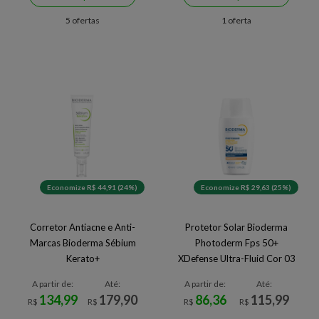
5 ofertas
1 oferta
Economize R$ 44,91 (24%)
Economize R$ 29,63 (25%)
Corretor Antiacne e Anti-
Protetor Solar Bioderma
Marcas Bioderma Sébium
Photoderm Fps 50+
Kerato+
XDefense Ultra-Fluid Cor 03
40ml
A partir de:
Até:
A partir de:
Até:
134,99
179,90
86,36
115,99
R$
R$
R$
R$