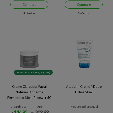
Compare
Compare
9 ofertas
8 ofertas
Economize R$ 165,04 (53%)
Creme Clareador Facial
Atoderm Creme Mãos e
Noturno Bioderma
Unhas 50ml
Pigmentbio Night Renewer 50
ml 50 ml
A partir de:
Até:
Produto indisponível
144,95
309,99
R$
R$