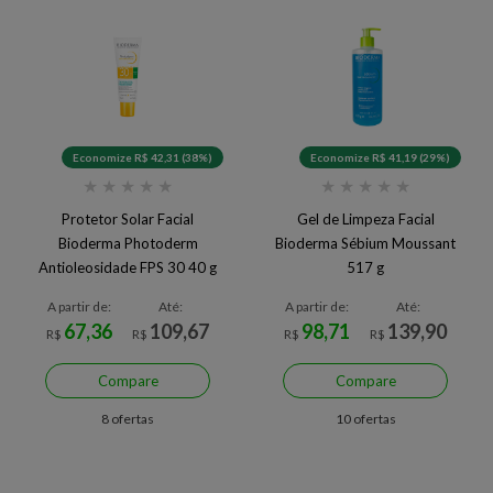
Economize R$ 42,31 (38%)
Economize R$ 41,19 (29%)
★
★
★
★
★
★
★
★
★
★
Protetor Solar Facial
Gel de Limpeza Facial
Bioderma Photoderm
Bioderma Sébium Moussant
Antioleosidade FPS 30 40 g
517 g
A partir de:
Até:
A partir de:
Até:
67,36
109,67
98,71
139,90
R$
R$
R$
R$
Compare
Compare
8 ofertas
10 ofertas