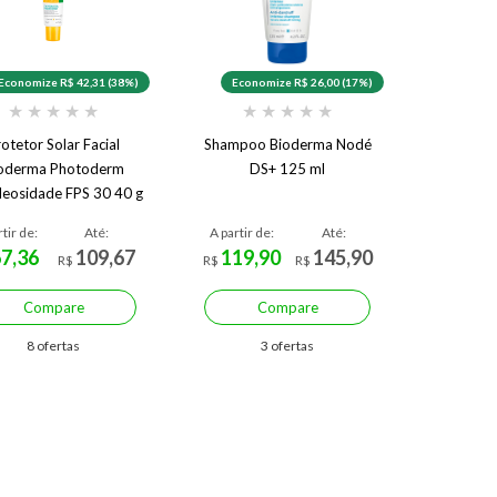
Economize R$ 42,31 (38%)
Economize R$ 26,00 (17%)
★
★
★
★
★
★
★
★
★
★
otetor Solar Facial
Shampoo Bioderma Nodé
oderma Photoderm
DS+ 125 ml
leosidade FPS 30 40 g
rtir de:
Até:
A partir de:
Até:
67,36
109,67
119,90
145,90
R$
R$
R$
Compare
Compare
8 ofertas
3 ofertas