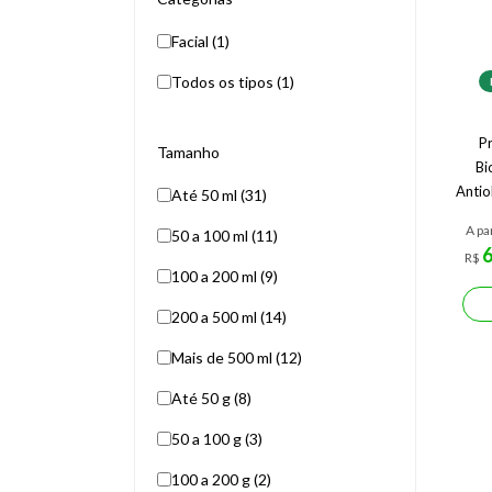
Facial (1)
Todos os tipos (1)
Pr
Tamanho
Bi
Antio
Até 50 ml (31)
A pa
50 a 100 ml (11)
R$
100 a 200 ml (9)
200 a 500 ml (14)
Mais de 500 ml (12)
Até 50 g (8)
50 a 100 g (3)
100 a 200 g (2)