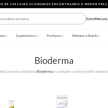
 DE +20 LOJAS
·
ECONOMIZE ENCONTRANDO O MENOR PRE
Sobre
Marcas
L
gem
Suplementos
Perfumes
Mamães e Bebês
Bioderma
nheça novos produtos
Bioderma
e compare o preço entre várias lo