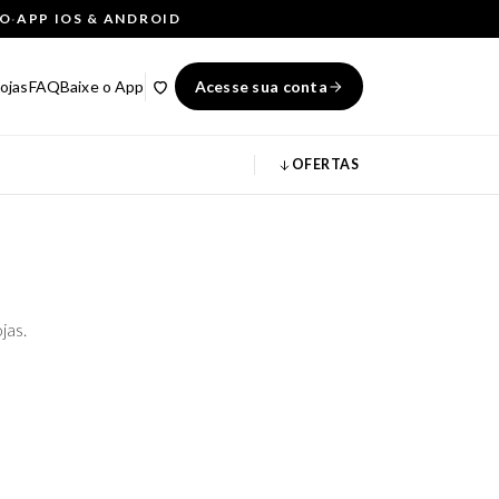
ÇO
·
APP IOS & ANDROID
ojas
FAQ
Baixe o App
Acesse sua conta
OFERTAS
jas.