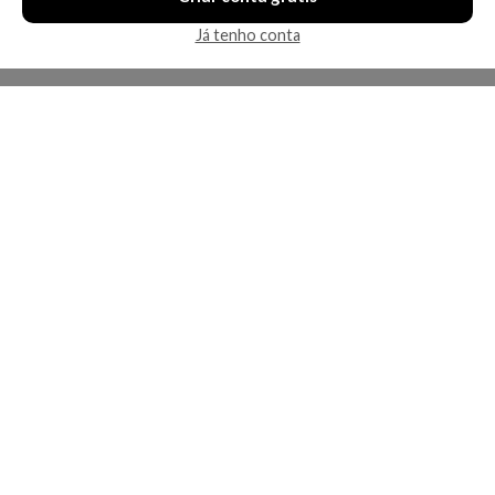
Já tenho conta
A Kosmética
Redes Sociais
Baixe o App
Sobre nós