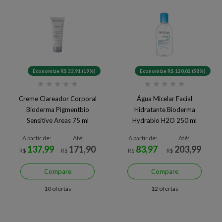
Economize R$ 33,91 (19%)
Economize R$ 120,02 (58%)
★
★
★
★
★
★
★
★
★
★
Creme Clareador Corporal
Água Micelar Facial
Bioderma Pigmentbio
Hidratante Bioderma
Sensitive Areas 75 ml
Hydrabio H2O 250 ml
A partir de:
Até:
A partir de:
Até:
137,99
171,90
83,97
203,99
R$
R$
R$
R$
Compare
Compare
10 ofertas
12 ofertas