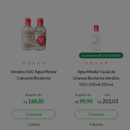
Economize R$ 103,13 (50%)
★
★
★
★
★
★
★
★
★
★
Sensibio H2O Água Micelar
Água Micelar Facial de
Calmante Bioderma
Limpeza Bioderma Sensibio
H2O 250 ml 250 ml
A partir de:
A partir de:
Até:
188,85
99,90
203,03
R$
R$
R$
Compare
Compare
1 oferta
9 ofertas