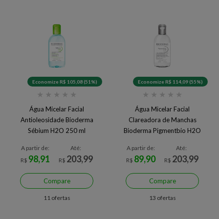
Economize R$ 105,08 (51%)
Economize R$ 114,09 (55%)
★
★
★
★
★
★
★
★
★
★
Água Micelar Facial
Água Micelar Facial
Antioleosidade Bioderma
Clareadora de Manchas
Sébium H2O 250 ml
Bioderma Pigmentbio H2O
250 ml
A partir de:
Até:
A partir de:
Até:
98,91
203,99
89,90
203,99
R$
R$
R$
R$
Compare
Compare
11 ofertas
13 ofertas