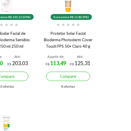
mize R$ 103,13 (50%)
Economize R$ 11,82 (9%)
★
★
★
★
★
★
★
★
★
celar Facial de
Protetor Solar Facial
ioderma Sensibio
Bioderma Photoderm Cover
50 ml 250 ml
Touch FPS 50+ Claro 40 g
Claro
e:
Até:
A partir de:
Até:
0
203,03
113,49
125,31
R$
R$
R$
Compare
Compare
0 ofertas
8 ofertas