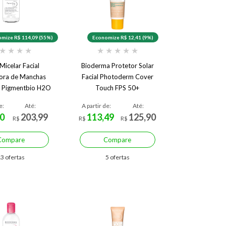
mize R$ 114,09 (55%)
Economize R$ 12,41 (9%)
★
★
★
★
★
★
★
★
★
Micelar Facial
Bioderma Protetor Solar
ora de Manchas
Facial Photoderm Cover
 Pigmentbio H2O
Touch FPS 50+
250 ml
e:
Até:
A partir de:
Até:
0
203,99
113,49
125,90
R$
R$
R$
Compare
Compare
3 ofertas
5 ofertas