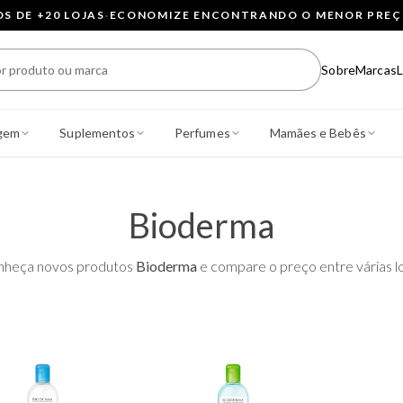
 DE +20 LOJAS
·
ECONOMIZE ENCONTRANDO O MENOR PRE
Sobre
Marcas
L
gem
Suplementos
Perfumes
Mamães e Bebês
Bioderma
nheça novos produtos
Bioderma
e compare o preço entre várias lo