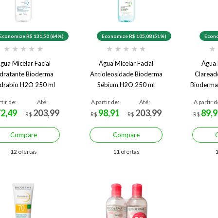
Economize R$ 131,50 (64%)
Economize R$ 105,08 (51%)
Econo
★
★
★
★
★
★
★
★
★
★
★
gua Micelar Facial
Água Micelar Facial
Água 
dratante Bioderma
Antioleosidade Bioderma
Claread
drabio H2O 250 ml
Sébium H2O 250 ml
Bioderma
rtir de:
Até:
A partir de:
Até:
A partir d
72,49
203,99
98,91
203,99
89,9
R$
R$
R$
R$
Compare
Compare
12 ofertas
11 ofertas
1