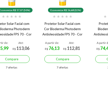
Economize R$ 57,07 (50%)
Economize R$ 36,68 (32%)
★
★
★
★
★
★
★
★
★
★
★
etor Solar Facial com
Protetor Solar Facial com
Protet
 Bioderma Photoderm
Cor Bioderma Photoderm
Biode
leosidade FPS 70 - Cor
Antioleosidade FPS 70 - Cor
Antioleos
3 - Médio
2 - Claro
rtir de:
Até:
A partir de:
Até:
A partir 
55,99
113,06
76,13
112,81
74,
R$
R$
R$
R$
Compare
Compare
7 ofertas
7 ofertas