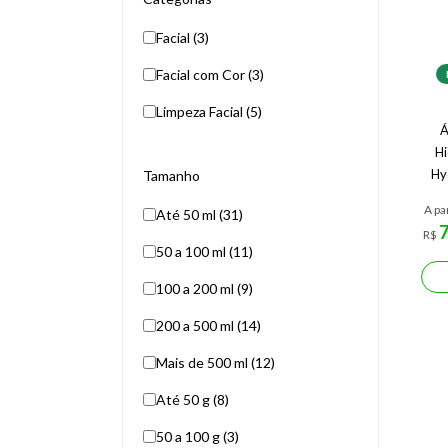
Facial (3)
Facial com Cor (3)
Limpeza Facial (5)
Á
Hi
Hy
Tamanho
A pa
Até 50 ml (31)
R$
50 a 100 ml (11)
100 a 200 ml (9)
200 a 500 ml (14)
Mais de 500 ml (12)
Até 50 g (8)
50 a 100 g (3)