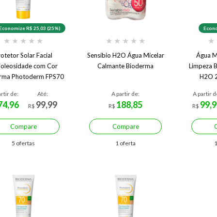
Economize R$ 25,03 (25%)
Econo
★
★
★
★
★
★
★
★
★
★
★
otetor Solar Facial
Sensibio H2O Água Micelar
Água Mi
ioleosidade com Cor
Calmante Bioderma
Limpeza B
rma Photoderm FPS70
H2O 2
rtir de:
Até:
A partir de:
A partir d
74,96
99,99
188,85
99,9
R$
R$
R$
Compare
Compare
5 ofertas
1 oferta
1