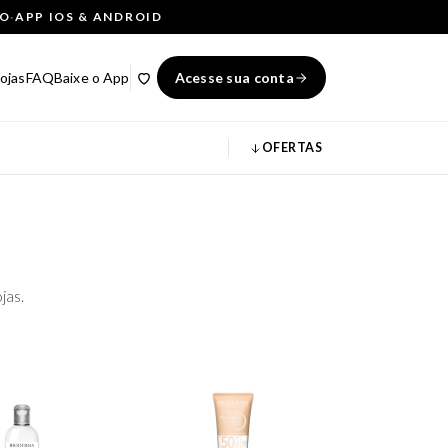
ÇO
·
APP IOS & ANDROID
ojas
FAQ
Baixe o App
Acesse sua conta
OFERTAS
jas.