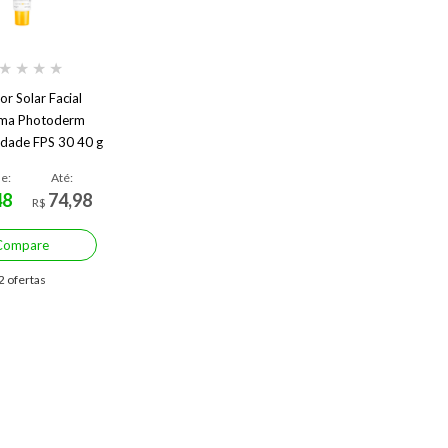
★
★
★
★
or Solar Facial
rma Photoderm
idade FPS 30 40 g
FPS 30
de:
Até:
48
74,98
R$
Compare
2 ofertas