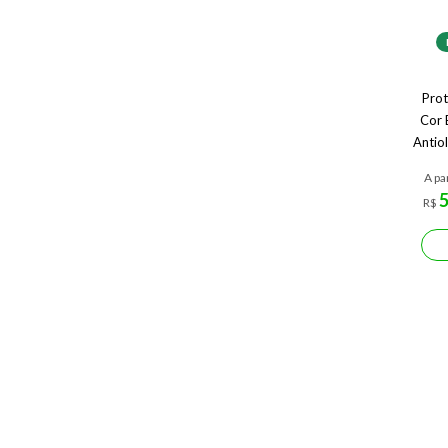
Prot
Cor
Antio
A pa
R$