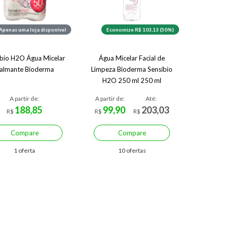
Apenas uma loja disponível
Economize R$ 103,13 (50%)
ibio H2O Água Micelar
Água Micelar Facial de
almante Bioderma
Limpeza Bioderma Sensibio
H2O 250 ml 250 ml
A partir de:
A partir de:
Até:
188,85
99,90
203,03
R$
R$
R$
Compare
Compare
1 oferta
10 ofertas