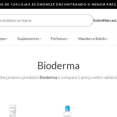
 DE +20 LOJAS
·
ECONOMIZE ENCONTRANDO O MENOR PRE
Sobre
Marcas
L
gem
Suplementos
Perfumes
Mamães e Bebês
Bioderma
nheça novos produtos
Bioderma
e compare o preço entre várias lo