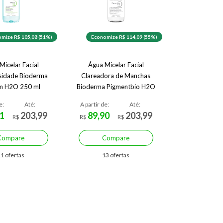
mize R$ 105,08 (51%)
Economize R$ 114,09 (55%)
Micelar Facial
Água Micelar Facial
sidade Bioderma
Clareadora de Manchas
m H2O 250 ml
Bioderma Pigmentbio H2O
250 ml
e:
Até:
A partir de:
Até:
1
203,99
89,90
203,99
R$
R$
R$
Compare
Compare
1 ofertas
13 ofertas