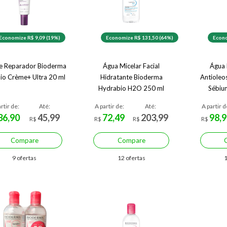
Economize R$ 9,09 (19%)
Economize R$ 131,50 (64%)
Econo
e Reparador Bioderma
Água Micelar Facial
Água 
io Crème+ Ultra 20 ml
Hidratante Bioderma
Antioleo
Hydrabio H2O 250 ml
Sébiu
rtir de:
Até:
A partir de:
Até:
A partir d
36,90
45,99
72,49
203,99
98,9
R$
R$
R$
R$
Compare
Compare
9 ofertas
12 ofertas
1