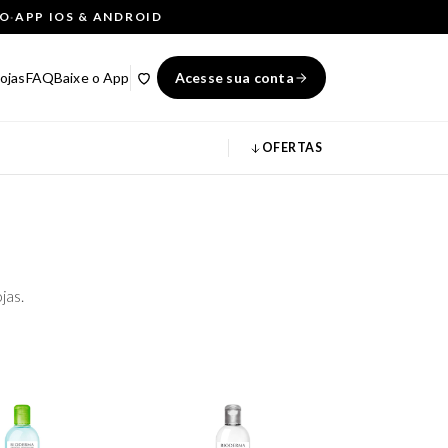
ÇO
·
APP IOS & ANDROID
ojas
FAQ
Baixe o App
Acesse sua conta
OFERTAS
jas.