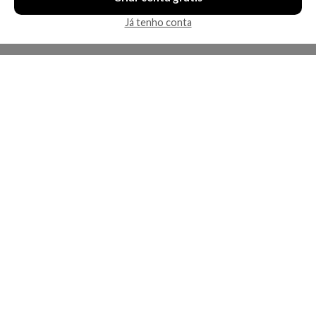
Já tenho conta
A Kosmética
Redes Sociais
Baixe o App
Sobre nós