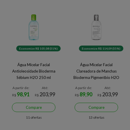
Economize R$ 105,08 (51%)
Economize R$ 114,09 (55%)
Água Micelar Facial
Água Micelar Facial
Antioleosidade Bioderma
Clareadora de Manchas
Sébium H2O 250 ml
Bioderma Pigmentbio H2O
250 ml
A partir de:
Até:
A partir de:
Até:
98,91
203,99
89,90
203,99
R$
R$
R$
R$
Compare
Compare
11 ofertas
13 ofertas