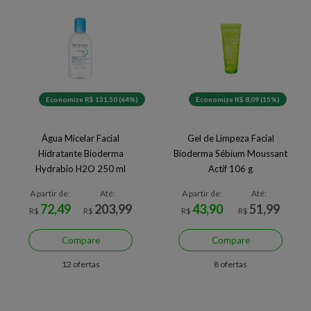
Economize R$ 131,50 (64%)
Economize R$ 8,09 (15%)
Água Micelar Facial
Gel de Limpeza Facial
Hidratante Bioderma
Bioderma Sébium Moussant
Hydrabio H2O 250 ml
Actif 106 g
A partir de:
Até:
A partir de:
Até:
72,49
203,99
43,90
51,99
R$
R$
R$
R$
Compare
Compare
12 ofertas
8 ofertas