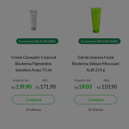
Economize R$ 32,00 (18%)
Economize R$ 51,87 (46%)
Creme Clareador Corporal
Gel de Limpeza Facial
Bioderma Pigmentbio
Bioderma Sébium Moussant
Sensitive Areas 75 ml
Actif 214 g
A partir de:
Até:
A partir de:
Até:
139,90
171,90
59,03
110,90
R$
R$
R$
R$
Compare
Compare
10 ofertas
15 ofertas