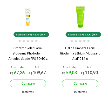
Economize R$ 42,31 (38%)
Economize R$ 51,87 (46%)
★
★
★
★
★
★
★
★
★
★
Protetor Solar Facial
Gel de Limpeza Facial
Bioderma Photoderm
Bioderma Sébium Moussant
Antioleosidade FPS 30 40 g
Actif 214 g
A partir de:
Até:
A partir de:
Até:
67,36
109,67
59,03
110,90
R$
R$
R$
R$
Compare
Compare
8 ofertas
15 ofertas