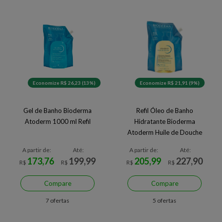
Economize R$ 26,23 (13%)
Economize R$ 21,91 (9%)
Gel de Banho Bioderma
Refil Óleo de Banho
Atoderm 1000 ml Refil
Hidratante Bioderma
Atoderm Huile de Douche
A partir de:
Até:
A partir de:
Até:
173,76
199,99
205,99
227,90
R$
R$
R$
R$
Compare
Compare
7 ofertas
5 ofertas