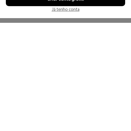
Já tenho conta
A Kosmética
Redes Sociais
Baixe o App
Sobre nós