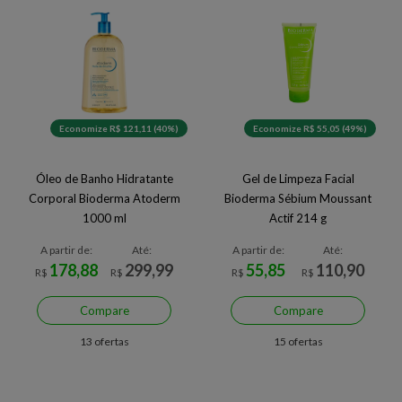
Economize R$ 121,11 (40%)
Economize R$ 55,05 (49%)
Óleo de Banho Hidratante
Gel de Limpeza Facial
Corporal Bioderma Atoderm
Bioderma Sébium Moussant
1000 ml
Actif 214 g
A partir de:
Até:
A partir de:
Até:
178,88
299,99
55,85
110,90
R$
R$
R$
R$
Compare
Compare
13 ofertas
15 ofertas