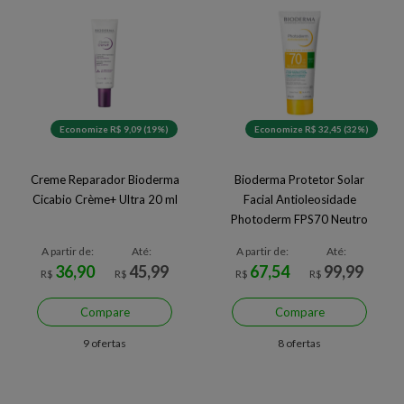
Economize R$ 9,09 (19%)
Economize R$ 32,45 (32%)
Creme Reparador Bioderma
Bioderma Protetor Solar
Cicabio Crème+ Ultra 20 ml
Facial Antioleosidade
Photoderm FPS70 Neutro
40g
A partir de:
Até:
A partir de:
Até:
36,90
45,99
67,54
99,99
R$
R$
R$
R$
Compare
Compare
9 ofertas
8 ofertas