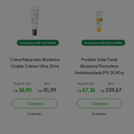
Economize R$ 9,09 (19%)
Economize R$ 42,31 (38%)
Creme Reparador Bioderma
Protetor Solar Facial
Cicabio Crème+ Ultra 20 ml
Bioderma Photoderm
Antioleosidade FPS 30 40 g
A partir de:
Até:
A partir de:
Até:
36,90
45,99
67,36
109,67
R$
R$
R$
R$
Compare
Compare
9 ofertas
8 ofertas