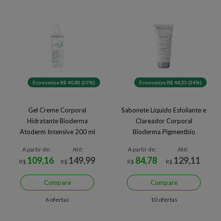
Economize R$ 40,83 (27%)
Economize R$ 44,33 (34%)
Gel Creme Corporal
Sabonete Líquido Esfoliante e
Hidratante Bioderma
Clareador Corporal
Atoderm Intensive 200 ml
Bioderma Pigmentbio
Foaming 200 ml
A partir de:
Até:
A partir de:
Até:
109,16
149,99
84,78
129,11
R$
R$
R$
R$
Compare
Compare
6 ofertas
10 ofertas