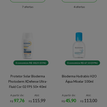
7 ofertas
4 ofertas
Economize R$ 18,23 (15%)
Economize R$ 67,10 (59%)
Protetor Solar Bioderma
Bioderma Hydrabio H2O
Photoderm XDefense Ultra-
Água Micelar 100ml
Fluid Cor 02 FPS 50+ 40ml
A partir de:
Até:
A partir de:
Até:
97,76
115,99
45,90
113,00
R$
R$
R$
R$