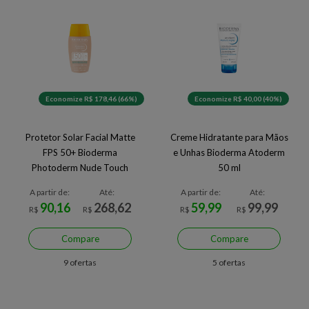
Economize R$ 178,46 (66%)
Economize R$ 40,00 (40%)
Protetor Solar Facial Matte
Creme Hidratante para Mãos
FPS 50+ Bioderma
e Unhas Bioderma Atoderm
Photoderm Nude Touch
50 ml
Muito Claro 40 ml
A partir de:
Até:
A partir de:
Até:
90,16
268,62
59,99
99,99
R$
R$
R$
R$
Compare
Compare
9 ofertas
5 ofertas