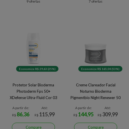
9 ofertas
7 ofertas
Economize R$ 29,63 (25%)
Economize R$ 165,04 (53%)
Protetor Solar Bioderma
Creme Clareador Facial
Photoderm Fps 50+
Noturno Bioderma
XDefense Ultra-Fluid Cor 03
Pigmentbio Night Renewer 50
40ml
ml 50 ml
A partir de:
Até:
A partir de:
Até:
86,36
115,99
144,95
309,99
R$
R$
R$
R$
Compare
Compare