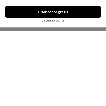
Criar conta grátis
Já tenho conta
A Kosmética
Redes Sociais
Baixe o App