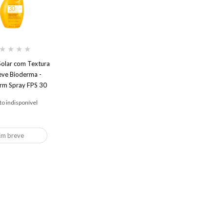
★
★
★
★
Solar com Textura
Leve Bioderma -
rm Spray FPS 30
o indisponível
Em breve