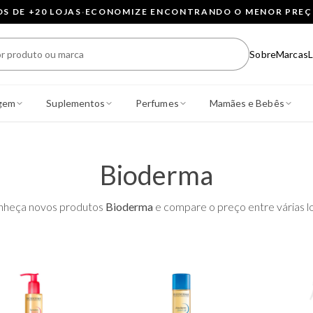
 DE +20 LOJAS
·
ECONOMIZE ENCONTRANDO O MENOR PRE
Sobre
Marcas
L
gem
Suplementos
Perfumes
Mamães e Bebês
Bioderma
nheça novos produtos
Bioderma
e compare o preço entre várias lo