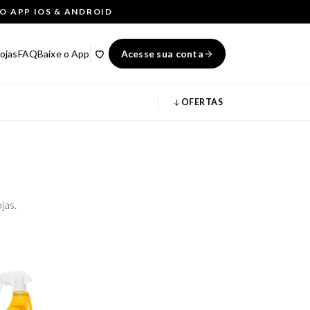
ÇO
·
APP IOS & ANDROID
ojas
FAQ
Baixe o App
Acesse sua conta
OFERTAS
jas.