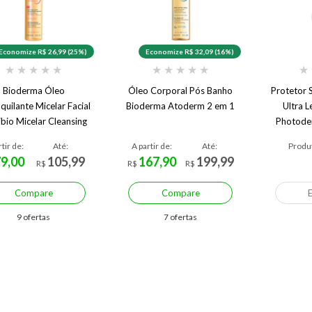
Economize R$ 26,99 (25%)
Economize R$ 32,09 (16%)
★
★
★
★
★
★
★
★
★
★
★
Bioderma Óleo
Óleo Corporal Pós Banho
Protetor 
uilante Micelar Facial
Bioderma Atoderm 2 em 1
Ultra 
ibio Micelar Cleansing
Photode
Oil 150ml
rtir de:
Até:
A partir de:
Até:
Produt
79,00
105,99
167,90
199,99
R$
R$
R$
Compare
Compare
9 ofertas
7 ofertas