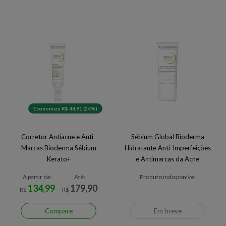
Economize R$ 44,91 (24%)
Corretor Antiacne e Anti-
Sébium Global Bioderma
Marcas Bioderma Sébium
Hidratante Anti-Imperfeições
Kerato+
e Antimarcas da Acne
A partir de:
Até:
Produto indisponível
134,99
179,90
R$
R$
Compare
Em breve