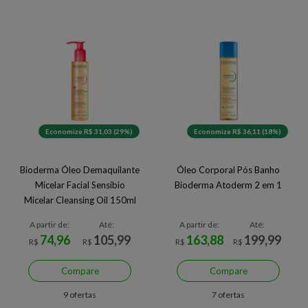
Economize R$ 31,03 (29%)
Economize R$ 36,11 (18%)
Bioderma Óleo Demaquilante
Óleo Corporal Pós Banho
Micelar Facial Sensibio
Bioderma Atoderm 2 em 1
Micelar Cleansing Oil 150ml
A partir de:
Até:
A partir de:
Até:
74,96
105,99
163,88
199,99
R$
R$
R$
R$
Compare
Compare
9 ofertas
7 ofertas