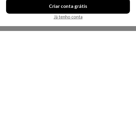
Criar conta grátis
Já tenho conta
A Kosmética
Redes Sociais
Baixe o App
Sobre nós