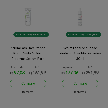
Economize R$ 64,91 (40%)
Economize R$ 74,63 (29%)
Sérum Facial Redutor de
Sérum Facial Anti-Idade
Poros Ácido Agárico
Bioderma Sensibio Defensive
Bioderma Sébium Pore
30 ml
Refiner 30 ml
A partir de:
Até:
A partir de:
Até:
97,08
161,99
177,36
251,99
R$
R$
R$
R$
Compare
Compare
10 ofertas
8 ofertas