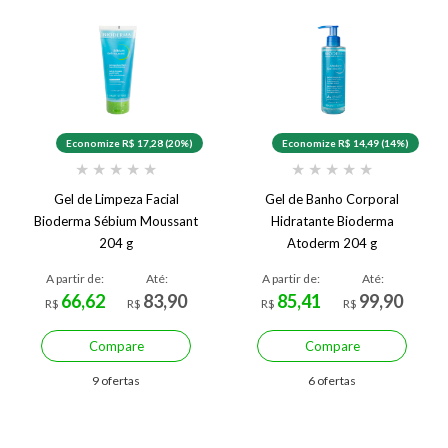
Economize R$ 17,28 (20%)
Economize R$ 14,49 (14%)
★
★
★
★
★
★
★
★
★
★
Gel de Limpeza Facial
Gel de Banho Corporal
Bioderma Sébium Moussant
Hidratante Bioderma
204 g
Atoderm 204 g
A partir de:
Até:
A partir de:
Até:
66,62
83,90
85,41
99,90
R$
R$
R$
R$
Compare
Compare
9 ofertas
6 ofertas