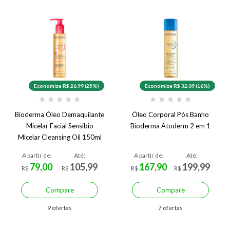
Economize R$ 26,99 (25%)
Economize R$ 32,09 (16%)
★
★
★
★
★
★
★
★
★
★
Bioderma Óleo Demaquilante
Óleo Corporal Pós Banho
Micelar Facial Sensibio
Bioderma Atoderm 2 em 1
Micelar Cleansing Oil 150ml
A partir de:
Até:
A partir de:
Até:
79,00
105,99
167,90
199,99
R$
R$
R$
R$
Compare
Compare
9 ofertas
7 ofertas