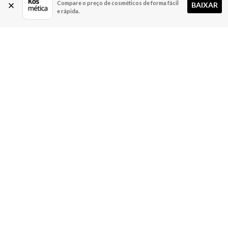
Compare o preço de cosméticos de forma fácil
BAIXAR
e rápida.
A Kosmética
Redes Sociais
Baixe o App
Sobre nós
Contato