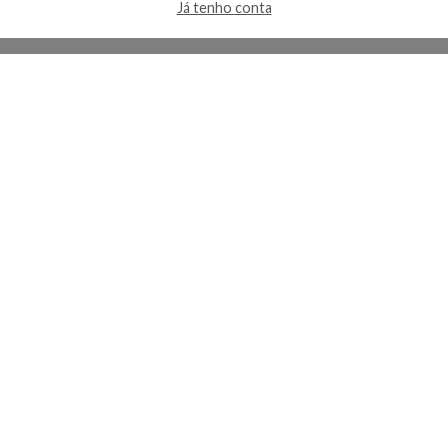
Já tenho conta
A Kosmética
Redes Sociais
Baixe o App
Sobre nós
Contato