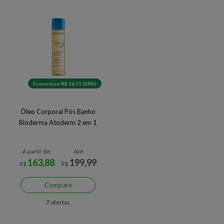
Economize R$ 36,11 (18%)
Óleo Corporal Pós Banho
Bioderma Atoderm 2 em 1
A partir de:
Até:
163,88
199,99
R$
R$
Compare
7 ofertas