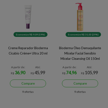
Economize R$ 9,09 (19%)
Economize R$ 31,03 (29%)
Creme Reparador Bioderma
Bioderma Óleo Demaquilante
Cicabio Crème+ Ultra 20 ml
Micelar Facial Sensibio
Micelar Cleansing Oil 150ml
A partir de:
Até:
A partir de:
Até:
36,90
45,99
74,96
105,99
R$
R$
R$
R$
Compare
Compare
9 ofertas
9 ofertas