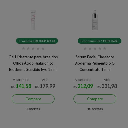
Economize R$ 38,41 (21%)
Economize R$ 119,89 (36%)
★
★
★
★
★
★
★
★
★
★
Gel Hidratante para Àrea dos
Sérum Facial Clareador
Olhos Ácido Hialurônico
Bioderma Pigmentbio C-
Bioderma Sensibio Eye 15 ml
Concentrate 15 ml
A partir de:
Até:
A partir de:
Até:
141,58
179,99
212,09
331,98
R$
R$
R$
R$
Compare
Compare
4 ofertas
10 ofertas