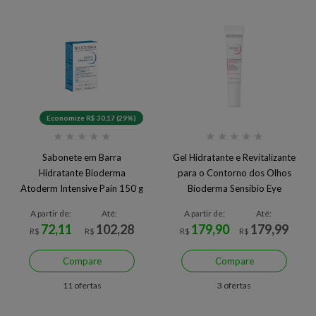
Economize R$ 30,17 (29%)
★
★
★
★
★
★
★
★
★
★
Sabonete em Barra
Gel Hidratante e Revitalizante
Hidratante Bioderma
para o Contorno dos Olhos
Atoderm Intensive Pain 150 g
Bioderma Sensibio Eye
A partir de:
Até:
A partir de:
Até:
72,11
102,28
179,90
179,99
R$
R$
R$
R$
Compare
Compare
11 ofertas
3 ofertas