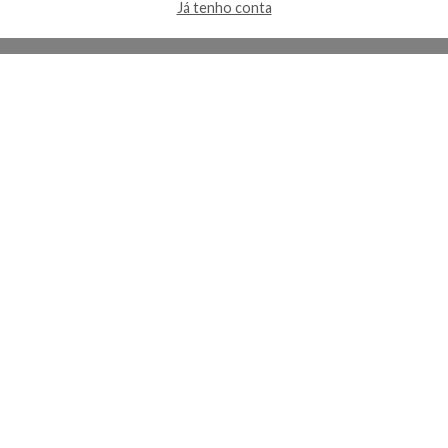
Já tenho conta
A Kosmética
Redes Sociais
Baixe o App
Sobre nós
Contato