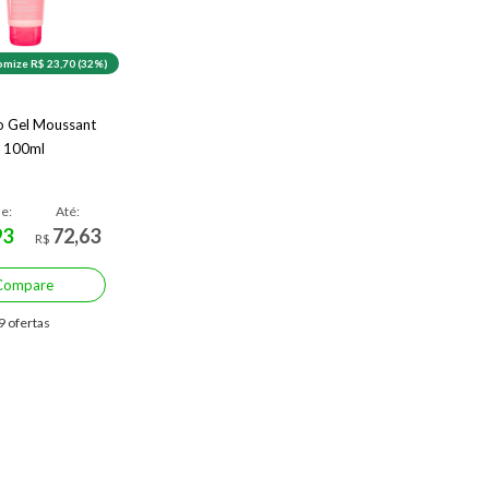
mize R$ 23,70 (32%)
o Gel Moussant
100ml
de:
Até:
93
72,63
R$
Compare
9 ofertas