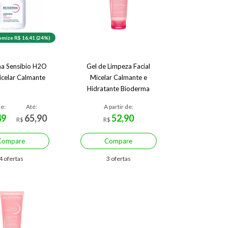
mize R$ 16,41 (24%)
a Sensibio H2O
Gel de Limpeza Facial
celar Calmante
Micelar Calmante e
Hidratante Bioderma
Sensibio Gel Moussant
de:
Até:
A partir de:
49
65,90
52,90
R$
R$
Compare
Compare
4 ofertas
3 ofertas