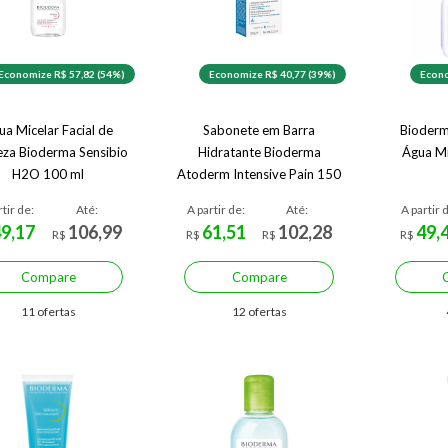
Economize R$ 57,82 (54%)
Economize R$ 40,77 (39%)
Econo
ua Micelar Facial de
Sabonete em Barra
Bioderm
eza Bioderma Sensibio
Hidratante Bioderma
Água Mi
H2O 100 ml
Atoderm Intensive Pain 150
g
rtir de:
Até:
A partir de:
Até:
A partir 
49,17
106,99
61,51
102,28
49,
R$
R$
R$
R$
Compare
Compare
11 ofertas
12 ofertas