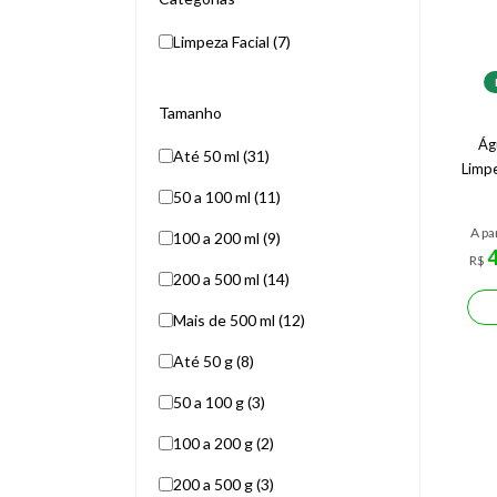
Limpeza Facial (7)
Tamanho
Ág
Até 50 ml (31)
Limp
50 a 100 ml (11)
A pa
100 a 200 ml (9)
R$
200 a 500 ml (14)
Mais de 500 ml (12)
Até 50 g (8)
50 a 100 g (3)
100 a 200 g (2)
200 a 500 g (3)