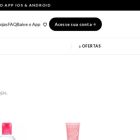
ÇO
·
APP IOS & ANDROID
ojas
FAQ
Baixe o App
Acesse sua conta
OFERTAS
jas.