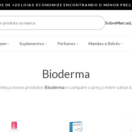
 DE +20 LOJAS
·
ECONOMIZE ENCONTRANDO O MENOR PRE
Sobre
Marcas
L
gem
Suplementos
Perfumes
Mamães e Bebês
Bioderma
nheça novos produtos
Bioderma
e compare o preço entre várias lo