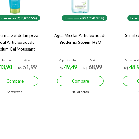
Economize R$ 8,09 (15%)
Economize R$ 19,50 (28%)
Econo
erma Gel de Limpeza
Água Micelar Antioleosidade
Sensibi
cial Antioleosidade
Bioderma Sébium H2O
bium Gel Moussant
rtir de:
Até:
A partir de:
Até:
A partir 
43,90
51,99
49,49
68,99
48,
R$
R$
R$
R$
Compare
Compare
9 ofertas
10 ofertas