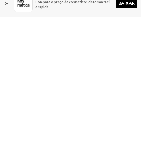
Compare o preço de cosméticos de forma fácil
BAIXAR
e rápida.
A Kosmética
Redes Sociais
Baixe o App
Sobre nós
Contato