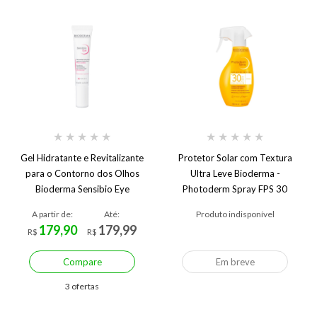
★
★
★
★
★
★
★
★
★
★
Gel Hidratante e Revitalizante
Protetor Solar com Textura
para o Contorno dos Olhos
Ultra Leve Bioderma -
Bioderma Sensibio Eye
Photoderm Spray FPS 30
A partir de:
Até:
Produto indisponível
179,90
179,99
R$
R$
Compare
Em breve
3 ofertas