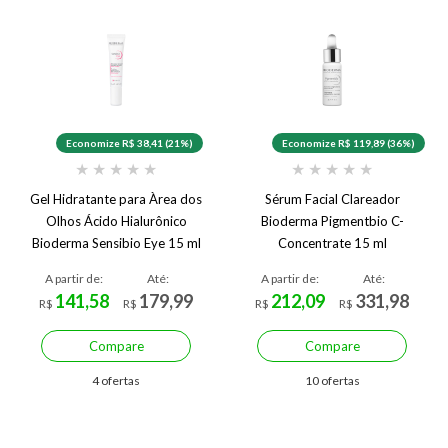
Economize R$ 38,41 (21%)
Economize R$ 119,89 (36%)
★
★
★
★
★
★
★
★
★
★
Gel Hidratante para Àrea dos
Sérum Facial Clareador
Olhos Ácido Hialurônico
Bioderma Pigmentbio C-
Bioderma Sensibio Eye 15 ml
Concentrate 15 ml
A partir de:
Até:
A partir de:
Até:
141,58
179,99
212,09
331,98
R$
R$
R$
R$
Compare
Compare
4 ofertas
10 ofertas