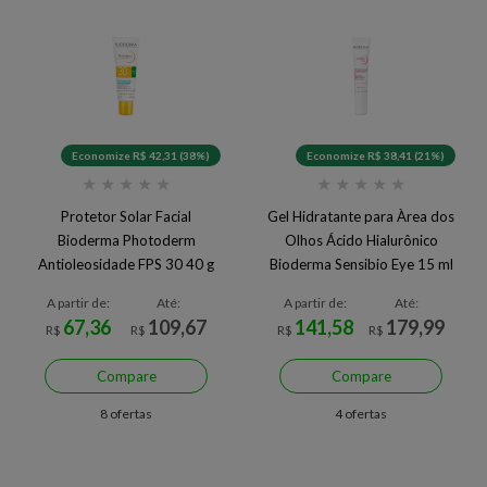
Economize R$ 42,31 (38%)
Economize R$ 38,41 (21%)
★
★
★
★
★
★
★
★
★
★
Protetor Solar Facial
Gel Hidratante para Àrea dos
Bioderma Photoderm
Olhos Ácido Hialurônico
Antioleosidade FPS 30 40 g
Bioderma Sensibio Eye 15 ml
A partir de:
Até:
A partir de:
Até:
67,36
109,67
141,58
179,99
R$
R$
R$
R$
Compare
Compare
8 ofertas
4 ofertas