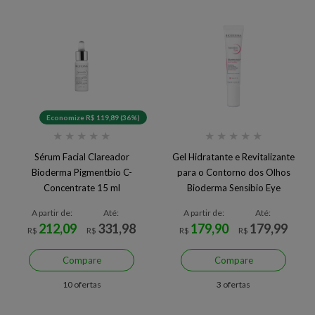
Economize R$ 119,89 (36%)
★
★
★
★
★
★
★
★
★
★
Sérum Facial Clareador
Gel Hidratante e Revitalizante
Bioderma Pigmentbio C-
para o Contorno dos Olhos
Concentrate 15 ml
Bioderma Sensibio Eye
A partir de:
Até:
A partir de:
Até:
212,09
331,98
179,90
179,99
R$
R$
R$
R$
Compare
Compare
10 ofertas
3 ofertas