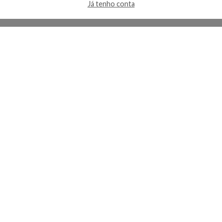
Já tenho conta
A Kosmética
Redes Sociais
Baixe o App
Sobre nós
Contato