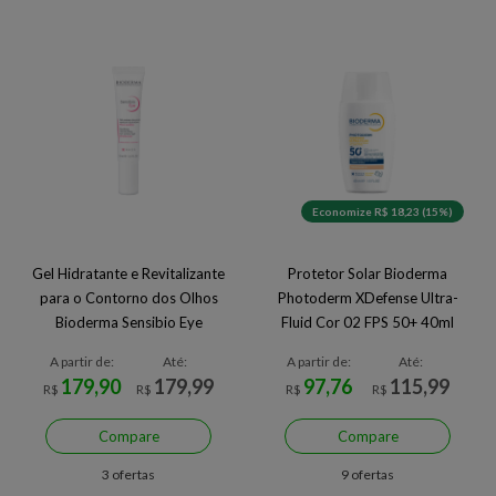
Economize R$ 18,23 (15%)
Gel Hidratante e Revitalizante
Protetor Solar Bioderma
para o Contorno dos Olhos
Photoderm XDefense Ultra-
Bioderma Sensibio Eye
Fluid Cor 02 FPS 50+ 40ml
A partir de:
Até:
A partir de:
Até:
179,90
179,99
97,76
115,99
R$
R$
R$
R$
Compare
Compare
3 ofertas
9 ofertas