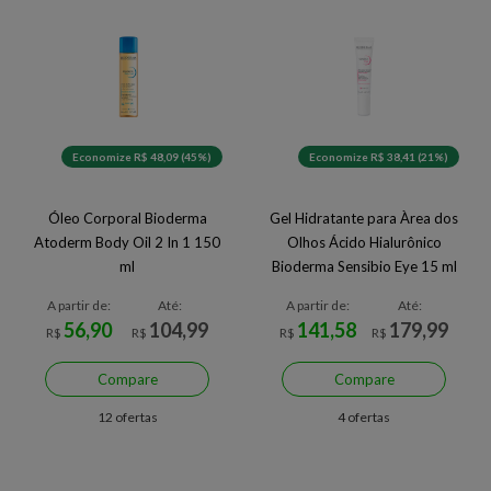
Economize R$ 48,09 (45%)
Economize R$ 38,41 (21%)
Óleo Corporal Bioderma
Gel Hidratante para Àrea dos
Atoderm Body Oil 2 In 1 150
Olhos Ácido Hialurônico
ml
Bioderma Sensibio Eye 15 ml
A partir de:
Até:
A partir de:
Até:
56,90
104,99
141,58
179,99
R$
R$
R$
R$
Compare
Compare
12 ofertas
4 ofertas