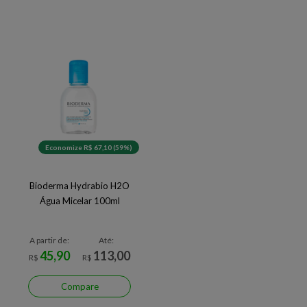
Economize R$ 67,10 (59%)
Bioderma Hydrabio H2O
Água Micelar 100ml
A partir de:
Até:
45,90
113,00
R$
R$
Compare