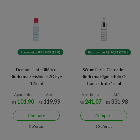
Economize R$ 18,09 (15%)
Economize R$ 90,91 (27%)
Demaquilante Bifásico
Sérum Facial Clareador
Bioderma Sensibio H2O Eye
Bioderma Pigmentbio C-
125 ml
Concentrate 15 ml
A partir de:
Até:
A partir de:
Até:
101,90
119,99
241,07
331,98
R$
R$
R$
R$
Compare
Compare
3 ofertas
10 ofertas