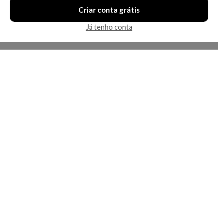
Criar conta grátis
Já tenho conta
A Kosmética
Redes Sociais
Baixe o App
Sobre nós