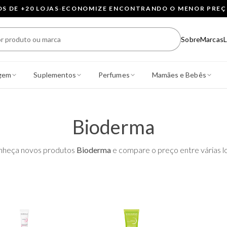
 DE +20 LOJAS
·
ECONOMIZE ENCONTRANDO O MENOR PRE
Sobre
Marcas
L
gem
Suplementos
Perfumes
Mamães e Bebês
Bioderma
nheça novos produtos
Bioderma
e compare o preço entre várias lo