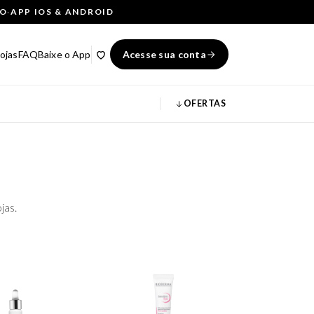
ÇO
·
APP IOS & ANDROID
ojas
FAQ
Baixe o App
Acesse sua conta
OFERTAS
jas.