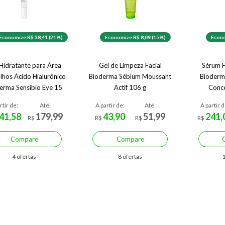
Economize R$ 38,41 (21%)
Economize R$ 8,09 (15%)
Econo
Hidratante para Àrea
Gel de Limpeza Facial
Sérum F
lhos Ácido Hialurônico
Bioderma Sébium Moussant
Bioderm
erma Sensibio Eye 15
Actif 106 g
Conce
ml
rtir de:
Até:
A partir de:
Até:
A partir d
41,58
179,99
43,90
51,99
241,
R$
R$
R$
R$
Compare
Compare
4 ofertas
8 ofertas
1