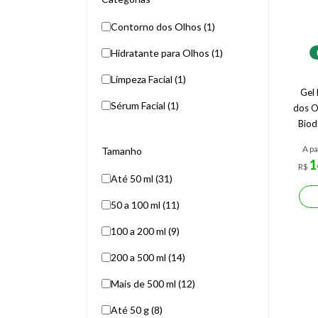
Contorno dos Olhos (1)
Hidratante para Olhos (1)
Limpeza Facial (1)
Gel 
Sérum Facial (1)
dos O
Biod
A pa
Tamanho
1
R$
Até 50 ml (31)
50 a 100 ml (11)
100 a 200 ml (9)
200 a 500 ml (14)
Mais de 500 ml (12)
Até 50 g (8)