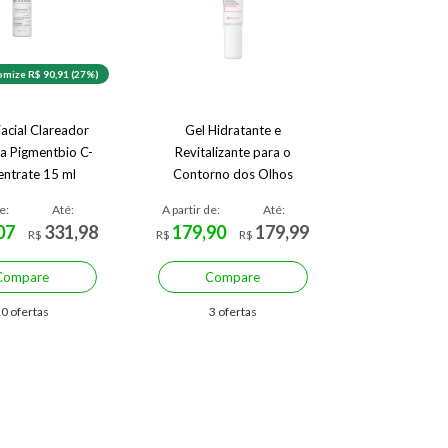
mize R$ 90,91 (27%)
acial Clareador
Gel Hidratante e
a Pigmentbio C-
Revitalizante para o
ntrate 15 ml
Contorno dos Olhos
Bioderma Sensibio Eye
e:
Até:
A partir de:
Até:
07
331,98
179,90
179,99
R$
R$
R$
Compare
Compare
0 ofertas
3 ofertas