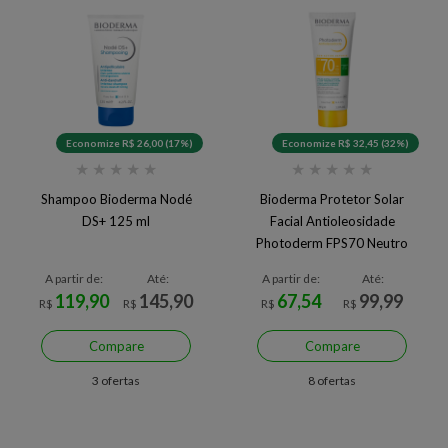
Economize R$ 26,00 (17%)
Economize R$ 32,45 (32%)
★
★
★
★
★
★
★
★
★
★
Shampoo Bioderma Nodé
Bioderma Protetor Solar
DS+ 125 ml
Facial Antioleosidade
Photoderm FPS70 Neutro
40g
A partir de:
Até:
A partir de:
Até:
119,90
145,90
67,54
99,99
R$
R$
R$
R$
Compare
Compare
3 ofertas
8 ofertas