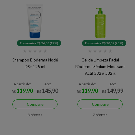
Economize R$ 26,00 (17%)
Economize R$ 30,09 (20%)
★
★
★
★
★
★
★
★
★
★
Shampoo Bioderma Nodé
Gel de Limpeza Facial
DS+ 125 ml
Bioderma Sébium Moussant
Actif 532 g 532 g
A partir de:
Até:
A partir de:
Até:
119,90
145,90
119,90
149,99
R$
R$
R$
R$
Compare
Compare
3 ofertas
7 ofertas