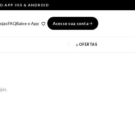
ÇO
·
APP IOS & ANDROID
ojas
FAQ
Baixe o App
Acesse sua conta
OFERTAS
jas.