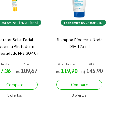
Economize R$ 42,31 (38%)
Economize R$ 26,00 (17%)
otetor Solar Facial
Shampoo Bioderma Nodé
oderma Photoderm
DS+ 125 ml
leosidade FPS 30 40 g
rtir de:
Até:
A partir de:
Até:
67,36
109,67
119,90
145,90
R$
R$
R$
Compare
Compare
8 ofertas
3 ofertas