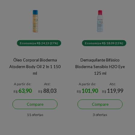
Economize R$ 24,13 (27%)
Economize R$ 18,09 (15%)
Óleo Corporal Bioderma
Demaquilante Bifásico
Atoderm Body Oil 2 In 1 150
Bioderma Sensibio H2O Eye
ml
125 ml
A partir de:
Até:
A partir de:
Até:
63,90
88,03
101,90
119,99
R$
R$
R$
R$
Compare
Compare
11 ofertas
3 ofertas