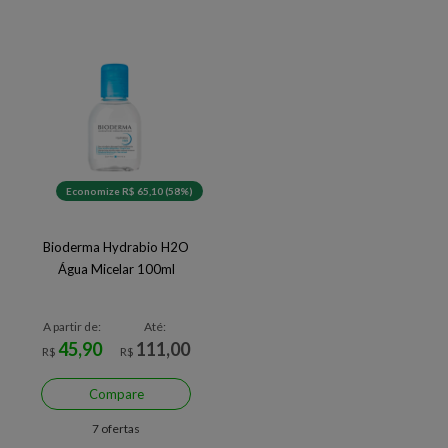
Economize R$ 65,10 (58%)
Bioderma Hydrabio H2O
Água Micelar 100ml
A partir de:
Até:
45,90
111,00
R$
R$
Compare
7 ofertas