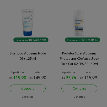
Economize R$ 26,00 (17%)
Economize R$ 18,23 (15%)
Shampoo Bioderma Nodé
Protetor Solar Bioderma
DS+ 125 ml
Photoderm XDefense Ultra-
Fluid Cor 02 FPS 50+ 40ml
A partir de:
Até:
A partir de:
Até:
119,90
145,90
97,76
115,99
R$
R$
R$
R$
Compare
Compare
3 ofertas
9 ofertas