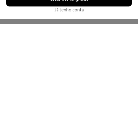
Já tenho conta
A Kosmética
Redes Sociais
Baixe o App
Sobre nós