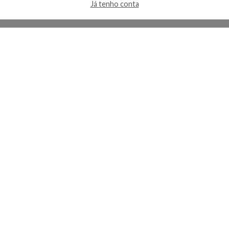
Já tenho conta
A Kosmética
Redes Sociais
Baixe o App
Sobre nós
Contato