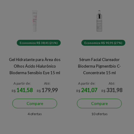
Economize R$ 38,41 (21%)
Economize R$ 90,91 (27%)
Gel Hidratante para Àrea dos
Sérum Facial Clareador
Olhos Ácido Hialurônico
Bioderma Pigmentbio C-
Bioderma Sensibio Eye 15 ml
Concentrate 15 ml
A partir de:
Até:
A partir de:
Até:
141,58
179,99
241,07
331,98
R$
R$
R$
R$
Compare
Compare
4 ofertas
10 ofertas