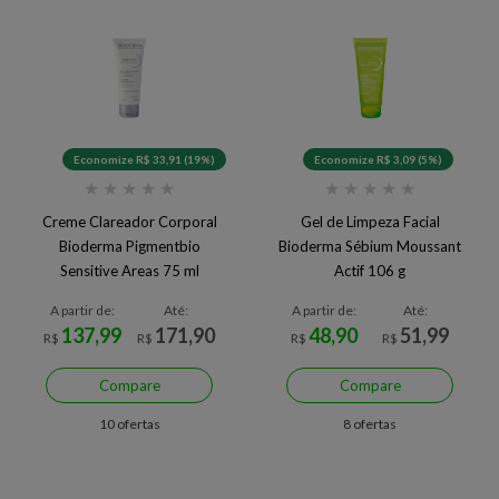
Economize R$ 33,91 (19%)
Economize R$ 3,09 (5%)
★
★
★
★
★
★
★
★
★
★
Creme Clareador Corporal
Gel de Limpeza Facial
Bioderma Pigmentbio
Bioderma Sébium Moussant
Sensitive Areas 75 ml
Actif 106 g
A partir de:
Até:
A partir de:
Até:
137,99
171,90
48,90
51,99
R$
R$
R$
R$
Compare
Compare
10 ofertas
8 ofertas