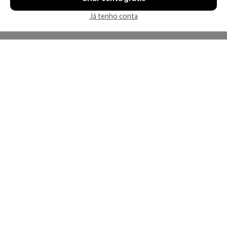
Já tenho conta
A Kosmética
Redes Sociais
Baixe o App
Sobre nós