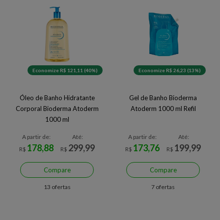
Economize R$ 121,11 (40%)
Economize R$ 26,23 (13%)
Óleo de Banho Hidratante
Gel de Banho Bioderma
Corporal Bioderma Atoderm
Atoderm 1000 ml Refil
1000 ml
A partir de:
Até:
A partir de:
Até:
178,88
299,99
173,76
199,99
R$
R$
R$
R$
Compare
Compare
13 ofertas
7 ofertas