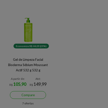
Economize R$ 44,09 (29%)
Gel de Limpeza Facial
Bioderma Sébium Moussant
Actif 532 g 532 g
A partir de:
Até:
105,90
149,99
R$
R$
Compare
7 ofertas