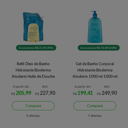
Economize R$ 21,91 (9%)
Economize R$ 50,49 (20%)
Refil Óleo de Banho
Gel de Banho Corporal
Hidratante Bioderma
Hidratante Bioderma
Atoderm Huile de Douche
Atoderm 1000 ml 1000 ml
A partir de:
Até:
A partir de:
Até:
205,99
227,90
199,41
249,90
R$
R$
R$
R$
Compare
Compare
5 ofertas
7 ofertas