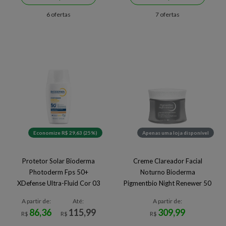
6 ofertas
7 ofertas
Economize R$ 29,63 (25%)
Apenas uma loja disponível
Protetor Solar Bioderma
Creme Clareador Facial
Photoderm Fps 50+
Noturno Bioderma
XDefense Ultra-Fluid Cor 03
Pigmentbio Night Renewer 50
40ml
ml 50 ml
A partir de:
Até:
A partir de:
86,36
115,99
309,99
R$
R$
R$