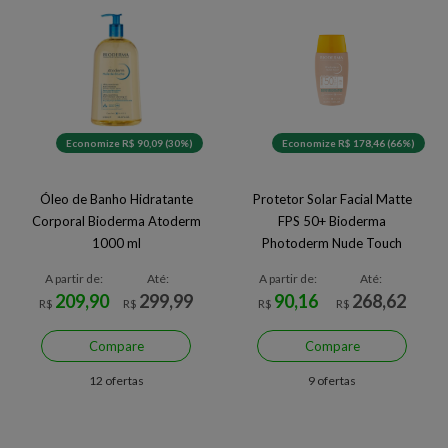
Economize R$ 90,09 (30%)
Economize R$ 178,46 (66%)
Óleo de Banho Hidratante
Protetor Solar Facial Matte
Corporal Bioderma Atoderm
FPS 50+ Bioderma
1000 ml
Photoderm Nude Touch
Muito Claro 40 ml
A partir de:
Até:
A partir de:
Até:
209,90
299,99
90,16
268,62
R$
R$
R$
R$
Compare
Compare
12 ofertas
9 ofertas