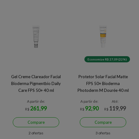
Economize R$ 27,09 (22%)
Gel Creme Clareador Facial
Protetor Solar Facial Matte
Bioderma Pigmentbio Daily
FPS 50+ Bioderma
Care FPS 50+ 40 ml
Photoderm M Dourée 40 ml
A partir de:
A partir de:
Até:
261,99
92,90
119,99
R$
R$
R$
Compare
Compare
2 ofertas
3 ofertas