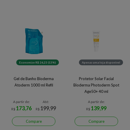
Economize R$ 26,23 (13%)
Apenas uma loja disponível
Gel de Banho Bioderma
Protetor Solar Facial
Atoderm 1000 ml Refil
Bioderma Photoderm Spot
Age50+ 40 ml
A partir de:
Até:
A partir de:
173,76
199,99
139,99
R$
R$
R$
Compare
Compare