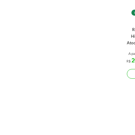
R
Hi
Atod
A pa
2
R$