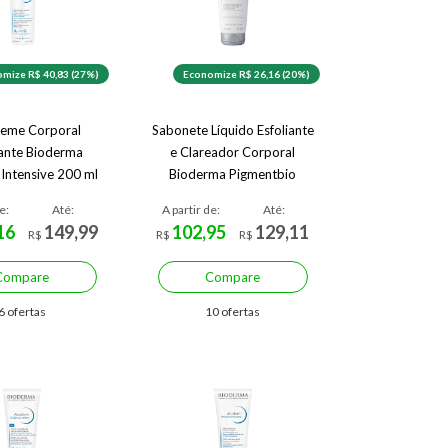
mize R$ 40,83 (27%)
Economize R$ 26,16 (20%)
reme Corporal
Sabonete Líquido Esfoliante
ante Bioderma
e Clareador Corporal
Intensive 200 ml
Bioderma Pigmentbio
Foaming 200 ml
e:
Até:
A partir de:
Até:
16
149,99
102,95
129,11
R$
R$
R$
Compare
Compare
6 ofertas
10 ofertas