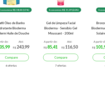
Economize R$ 38,00 (15%)
Economize R$ 31,09 (26%)
Econo
efil Óleo de Banho
Gel de Limpeza Facial
Bronz
dratante Bioderma
Bioderma - Sensibio Gel
Bioderma
erm Huile de Douche
Moussant - 200ml
Solai
rtir de:
Até:
A partir de:
Até:
A partir d
05,99
243,99
85,41
116,50
101,
R$
R$
R$
R$
Compare
Compare
6 ofertas
7 ofertas