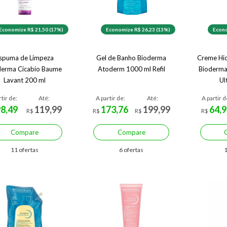
Economize R$ 21,50 (17%)
Economize R$ 26,23 (13%)
Econo
spuma de Limpeza
Gel de Banho Bioderma
Creme Hid
derma Cicabio Baume
Atoderm 1000 ml Refil
Bioderm
Lavant 200 ml
Ul
rtir de:
Até:
A partir de:
Até:
A partir d
98,49
119,99
173,76
199,99
64,9
R$
R$
R$
R$
Compare
Compare
11 ofertas
6 ofertas
1