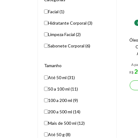
Facial (1)
Hidratante Corporal (3)
Limpeza Facial (2)
Óleo
Sabonete Corporal (6)
C
A pa
Tamanho
2
R$
Até 50 ml (31)
50 a 100 ml (11)
100 a 200 ml (9)
200 a 500 ml (14)
Mais de 500 ml (12)
Até 50 g (8)