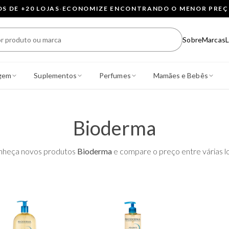
 DE +20 LOJAS
·
ECONOMIZE ENCONTRANDO O MENOR PRE
Sobre
Marcas
L
gem
Suplementos
Perfumes
Mamães e Bebês
Bioderma
nheça novos produtos
Bioderma
e compare o preço entre várias lo