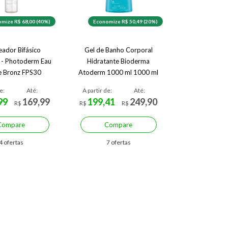
mize R$ 68,00 (40%)
Economize R$ 50,49 (20%)
eador Bifásico
Gel de Banho Corporal
 - Photoderm Eau
Hidratante Bioderma
re Bronz FPS30
Atoderm 1000 ml 1000 ml
e:
Até:
A partir de:
Até:
99
169,99
199,41
249,90
R$
R$
R$
Compare
Compare
4 ofertas
7 ofertas