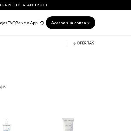
ÇO
·
APP IOS & ANDROID
ojas
FAQ
Baixe o App
Acesse sua conta
OFERTAS
jas.