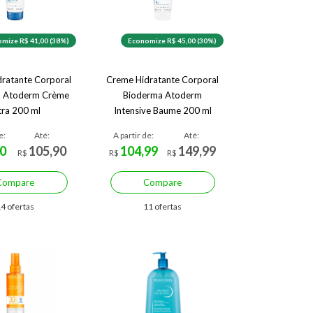
mize R$ 41,00 (38%)
Economize R$ 45,00 (30%)
ratante Corporal
Creme Hidratante Corporal
a Atoderm Crème
Bioderma Atoderm
tra 200 ml
Intensive Baume 200 ml
e:
Até:
A partir de:
Até:
0
105,90
104,99
149,99
R$
R$
R$
Compare
Compare
4 ofertas
11 ofertas