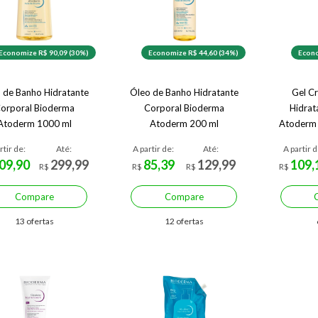
Economize R$ 90,09 (30%)
Economize R$ 44,60 (34%)
Econo
 de Banho Hidratante
Óleo de Banho Hidratante
Gel C
orporal Bioderma
Corporal Bioderma
Hidrat
Atoderm 1000 ml
Atoderm 200 ml
Atoderm 
rtir de:
Até:
A partir de:
Até:
A partir d
09,90
299,99
85,39
129,99
109,
R$
R$
R$
R$
Compare
Compare
13 ofertas
12 ofertas