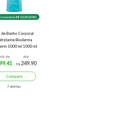
Economize R$ 50,49 (20%)
l de Banho Corporal
dratante Bioderma
erm 1000 ml 1000 ml
rtir de:
Até:
99,41
249,90
R$
Compare
7 ofertas