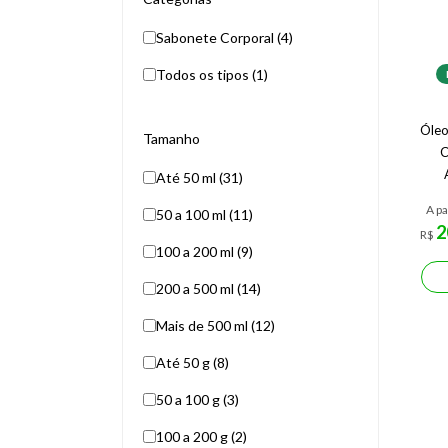
Sabonete Corporal (4)
Todos os tipos (1)
Óleo
Tamanho
C
Até 50 ml (31)
A pa
50 a 100 ml (11)
2
R$
100 a 200 ml (9)
200 a 500 ml (14)
Mais de 500 ml (12)
Até 50 g (8)
50 a 100 g (3)
100 a 200 g (2)