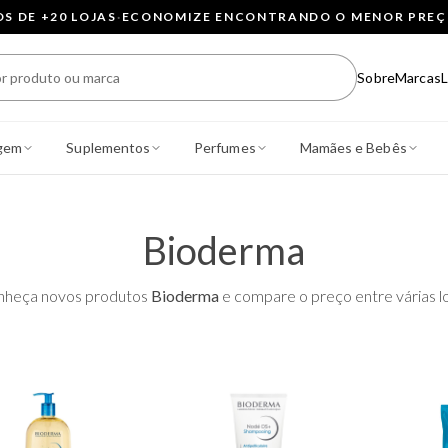
 DE +20 LOJAS
·
ECONOMIZE ENCONTRANDO O MENOR PRE
Sobre
Marcas
L
gem
Suplementos
Perfumes
Mamães e Bebês
Bioderma
nheça novos produtos
Bioderma
e compare o preço entre várias lo