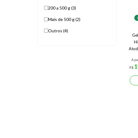
200 a 500 g (3)
Mais de 500 g (2)
Outros (4)
Ge
Hi
Atod
A pa
1
R$