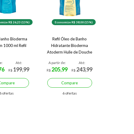
mize R$ 26,23 (13%)
Economize R$ 38,00 (15%)
Banho Bioderma
Refil Óleo de Banho
 1000 ml Refil
Hidratante Bioderma
Atoderm Huile de Douche
e:
Até:
A partir de:
Até:
76
199,99
205,99
243,99
R$
R$
R$
Compare
Compare
6 ofertas
6 ofertas