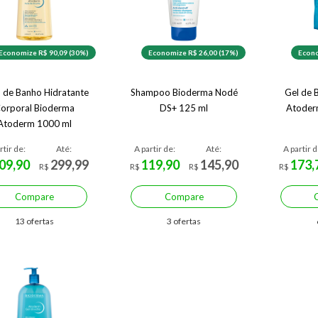
Economize R$ 90,09 (30%)
Economize R$ 26,00 (17%)
Econo
 de Banho Hidratante
Shampoo Bioderma Nodé
Gel de 
orporal Bioderma
DS+ 125 ml
Atoderm
Atoderm 1000 ml
rtir de:
Até:
A partir de:
Até:
A partir d
09,90
299,99
119,90
145,90
173,
R$
R$
R$
R$
Compare
Compare
13 ofertas
3 ofertas