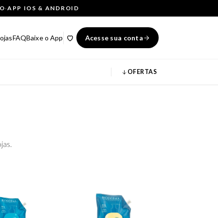
ÇO
·
APP IOS & ANDROID
ojas
FAQ
Baixe o App
Acesse sua conta
OFERTAS
jas.