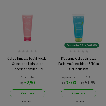
Economize R$ 14,96 (28%)
★
★
★
★
★
★
★
★
★
★
Gel de Limpeza Facial Micelar
Bioderma Gel de Limpeza
Calmante e Hidratante
Facial Antioleosidade Sébium
Bioderma Sensibio Gel
Gel Moussant
Moussant
A partir de:
A partir de:
Até:
52,90
37,03
51,99
R$
R$
R$
Compare
Compare
3 ofertas
10 ofertas