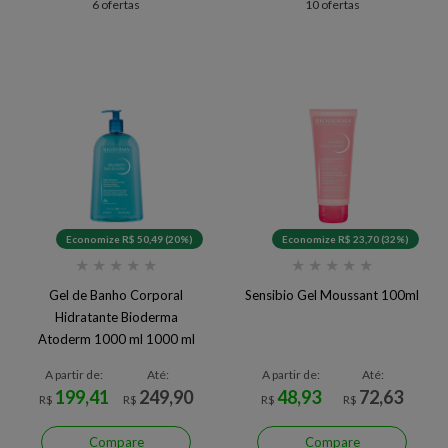
6 ofertas
10 ofertas
Economize R$ 50,49 (20%)
Economize R$ 23,70 (32%)
★
★
★
★
★
★
★
★
★
★
Gel de Banho Corporal
Sensibio Gel Moussant 100ml
Hidratante Bioderma
Atoderm 1000 ml 1000 ml
A partir de:
Até:
A partir de:
Até:
199,41
249,90
48,93
72,63
R$
R$
R$
R$
Compare
Compare