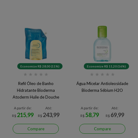
Economize R$ 28,00 (11%)
Economize R$ 11,20 (16%)
★
★
★
★
★
★
★
★
★
★
Refil Óleo de Banho
Água Micelar Antioleosidade
Hidratante Bioderma
Bioderma Sébium H2O
Atoderm Huile de Douche
A partir de:
Até:
A partir de:
Até:
215,99
243,99
58,79
69,99
R$
R$
R$
R$
Compare
Compare