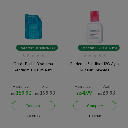
Economize R$ 40,09 (20%)
Economize R$ 15,00 (21%)
★
★
★
★
★
★
★
★
★
★
Gel de Banho Bioderma
Bioderma Sensibio H2O Água
Atoderm 1000 ml Refil
Micelar Calmante
A partir de:
Até:
A partir de:
Até:
159,90
199,99
54,99
69,99
R$
R$
R$
R$
Compare
Compare
9 ofertas
4 ofertas