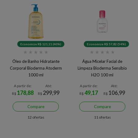
Economize R$ 121,11 (40%)
Economize R$ 57,82 (54%)
★
★
★
★
★
★
★
★
★
★
Óleo de Banho Hidratante
Água Micelar Facial de
Corporal Bioderma Atoderm
Limpeza Bioderma Sensibio
1000 ml
H2O 100 ml
A partir de:
Até:
A partir de:
Até:
178,88
299,99
49,17
106,99
R$
R$
R$
R$
Compare
Compare
12 ofertas
11 ofertas