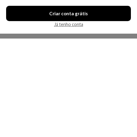
Criar conta grátis
Já tenho conta
A Kosmética
Redes Sociais
Baixe o App