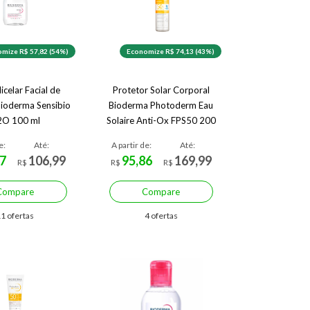
mize R$ 57,82 (54%)
Economize R$ 74,13 (43%)
celar Facial de
Protetor Solar Corporal
ioderma Sensibio
Bioderma Photoderm Eau
2O 100 ml
Solaire Anti-Ox FPS50 200
ml
e:
Até:
A partir de:
Até:
7
106,99
95,86
169,99
R$
R$
R$
Compare
Compare
1 ofertas
4 ofertas