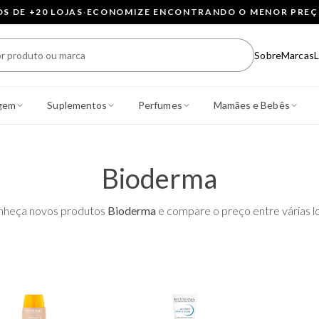
 DE +20 LOJAS
·
ECONOMIZE ENCONTRANDO O MENOR PRE
Sobre
Marcas
L
gem
Suplementos
Perfumes
Mamães e Bebês
Bioderma
nheça novos produtos
Bioderma
e compare o preço entre várias lo