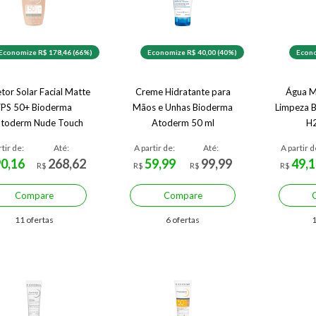
Economize R$ 178,46 (66%)
Economize R$ 40,00 (40%)
Econo
tor Solar Facial Matte
Creme Hidratante para
Água Mi
FPS 50+ Bioderma
Mãos e Unhas Bioderma
Limpeza B
toderm Nude Touch
Atoderm 50 ml
H
Muito Claro 40 ml
rtir de:
Até:
A partir de:
Até:
A partir d
90,16
268,62
59,99
99,99
49,1
R$
R$
R$
R$
Compare
Compare
11 ofertas
6 ofertas
1