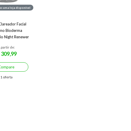
s uma loja disponível
lareador Facial
rno Bioderma
io Night Renewer
 ml 50 ml
 partir de:
309,99
$
Compare
1 oferta