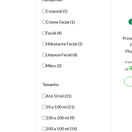
Corporal (1)
Creme Facial (1)
Facial (4)
Prote
Hidratante Facial (1)
Pho
Limpeza Facial (6)
A pa
Mãos (2)
R$
Tamanho
Até 50 ml (31)
50 a 100 ml (11)
100 a 200 ml (9)
200 a 500 ml (14)