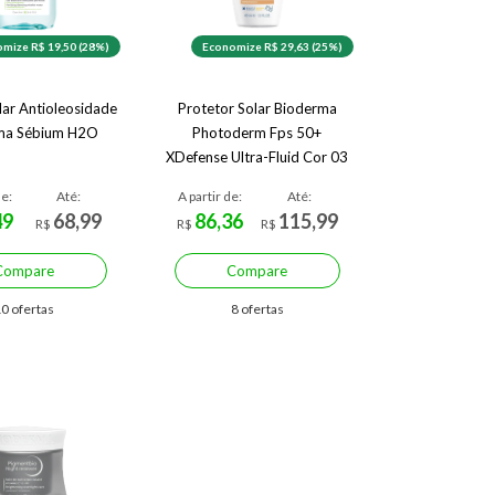
mize R$ 19,50 (28%)
Economize R$ 29,63 (25%)
lar Antioleosidade
Protetor Solar Bioderma
ma Sébium H2O
Photoderm Fps 50+
XDefense Ultra-Fluid Cor 03
40ml
de:
Até:
A partir de:
Até:
49
68,99
86,36
115,99
R$
R$
R$
Compare
Compare
0 ofertas
8 ofertas