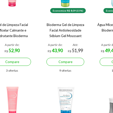
Economize R$ 8,09 (15%)
Econo
l de Limpeza Facial
Bioderma Gel de Limpeza
Água Mice
icelar Calmante e
Facial Antioleosidade
Bioder
dratante Bioderma
Sébium Gel Moussant
nsibio Gel Moussant
A partir de:
A partir de:
Até:
A partir 
52,90
43,90
51,99
49,
R$
R$
R$
R$
Compare
Compare
3 ofertas
9 ofertas
1