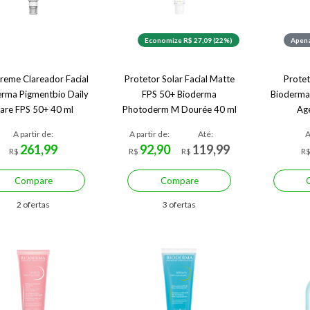
Economize R$ 27,09 (22%)
Apena
reme Clareador Facial
Protetor Solar Facial Matte
Protet
erma Pigmentbio Daily
FPS 50+ Bioderma
Bioderma
are FPS 50+ 40 ml
Photoderm M Dourée 40 ml
Ag
A partir de:
A partir de:
Até:
A
261,99
92,90
119,99
R$
R$
R$
R
Compare
Compare
2 ofertas
3 ofertas