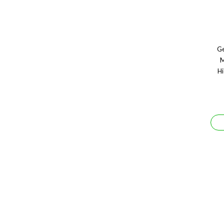
Ge
M
Hi
Se