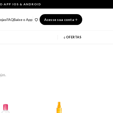
ÇO
·
APP IOS & ANDROID
ojas
FAQ
Baixe o App
Acesse sua conta
OFERTAS
jas.