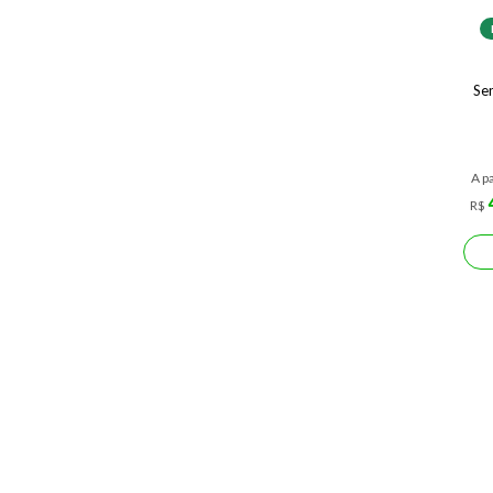
Se
A pa
R$