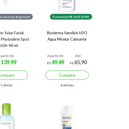
s uma loja disponível
Economize R$ 16,41 (24%)
or Solar Facial
Bioderma Sensibio H2O
 Photoderm Spot
Água Micelar Calmante
e50+ 40 ml
 partir de:
A partir de:
Até:
139,99
49,49
65,90
$
R$
R$
Compare
Compare
1 oferta
4 ofertas