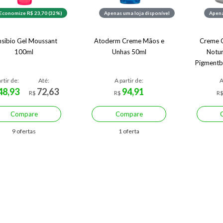
Economize R$ 23,70 (32%)
Apenas uma loja disponível
Apena
nsibio Gel Moussant
Atoderm Creme Mãos e
Creme C
100ml
Unhas 50ml
Notu
Pigmentb
50
rtir de:
Até:
A partir de:
A
48,93
72,63
94,91
R$
R$
R
Compare
Compare
9 ofertas
1 oferta