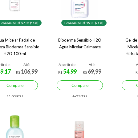
Economize R$ 57,82 (54%)
Economize R$ 15,00 (21%)
ua Micelar Facial de
Bioderma Sensibio H2O
Gel de
eza Bioderma Sensibio
Água Micelar Calmante
Micel
H2O 100 ml
Hidrat
Sensibi
rtir de:
Até:
A partir de:
Até:
A
49,17
106,99
54,99
69,99
R$
R$
R$
R
Compare
Compare
11 ofertas
4 ofertas