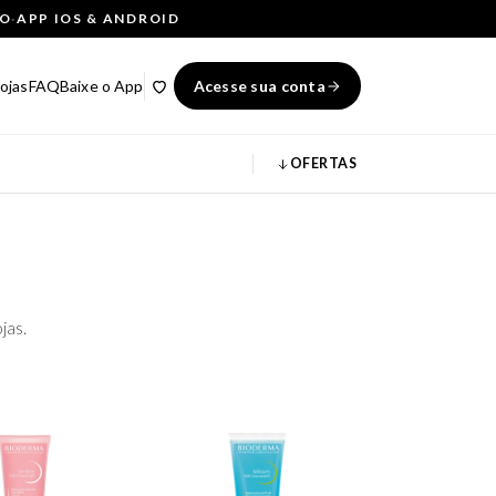
ÇO
·
APP IOS & ANDROID
ojas
FAQ
Baixe o App
Acesse sua conta
OFERTAS
jas.