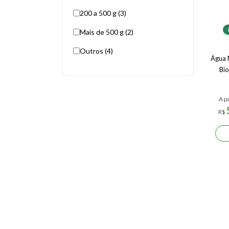
200 a 500 g (3)
Mais de 500 g (2)
Outros (4)
Água 
Bi
A pa
R$