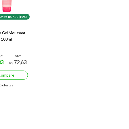
mize R$ 7,30 (10%)
o Gel Moussant
100ml
de:
Até:
33
72,63
R$
Compare
8 ofertas