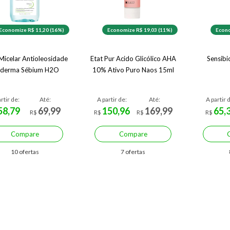
Economize R$ 11,20 (16%)
Economize R$ 19,03 (11%)
Econo
Micelar Antioleosidade
Etat Pur Acido Glicólico AHA
Sensibi
oderma Sébium H2O
10% Ativo Puro Naos 15ml
rtir de:
Até:
A partir de:
Até:
A partir 
58,79
69,99
150,96
169,99
65,
R$
R$
R$
R$
Compare
Compare
10 ofertas
7 ofertas