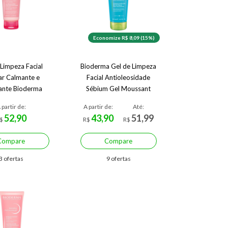
Economize R$ 8,09 (15%)
 Limpeza Facial
Bioderma Gel de Limpeza
ar Calmante e
Facial Antioleosidade
ante Bioderma
Sébium Gel Moussant
o Gel Moussant
 partir de:
A partir de:
Até:
52,90
43,90
51,99
$
R$
R$
Compare
Compare
3 ofertas
9 ofertas