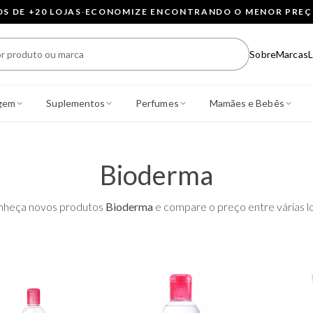
 DE +20 LOJAS
·
ECONOMIZE ENCONTRANDO O MENOR PRE
Sobre
Marcas
L
gem
Suplementos
Perfumes
Mamães e Bebês
Bioderma
nheça novos produtos
Bioderma
e compare o preço entre várias lo