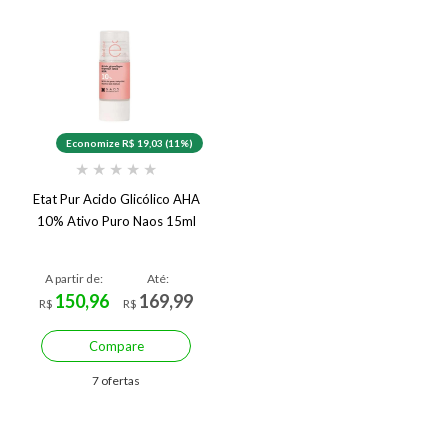
Economize R$ 19,03 (11%)
★
★
★
★
★
Etat Pur Acido Glicólico AHA
10% Ativo Puro Naos 15ml
A partir de:
Até:
150,96
169,99
R$
R$
Compare
7 ofertas