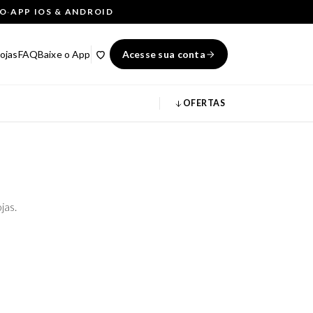
ÇO
·
APP IOS & ANDROID
ojas
FAQ
Baixe o App
Acesse sua conta
OFERTAS
jas.