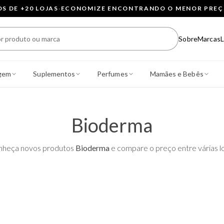
 DE +20 LOJAS
·
ECONOMIZE ENCONTRANDO O MENOR PRE
Sobre
Marcas
L
gem
Suplementos
Perfumes
Mamães e Bebês
Bioderma
nheça novos produtos
Bioderma
e compare o preço entre várias lo