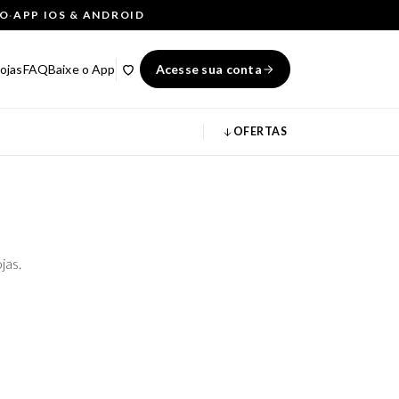
ÇO
·
APP IOS & ANDROID
ojas
FAQ
Baixe o App
Acesse sua conta
OFERTAS
jas.