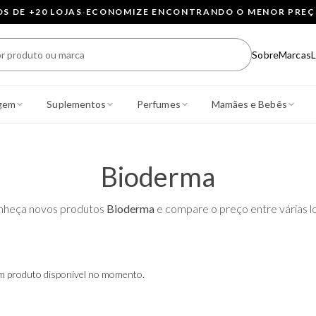
 DE +20 LOJAS
·
ECONOMIZE ENCONTRANDO O MENOR PRE
Sobre
Marcas
L
gem
Suplementos
Perfumes
Mamães e Bebês
Bioderma
nheça novos produtos
Bioderma
e compare o preço entre várias lo
 produto disponível no momento.