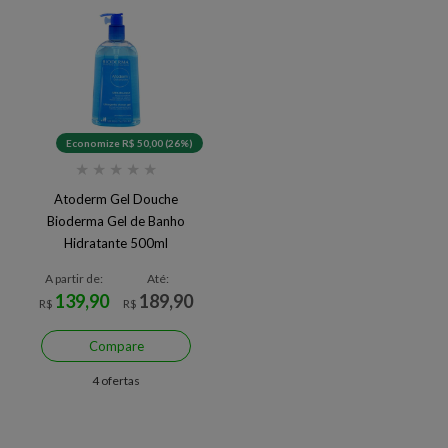
Economize R$ 50,00 (26%)
★
★
★
★
★
Atoderm Gel Douche
Bioderma Gel de Banho
Hidratante 500ml
A partir de:
Até:
139,90
189,90
R$
R$
Compare
4 ofertas